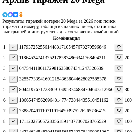
Результаты тиражей лотереи 20 Mega за 2026 год: поиск
тиража по номеру, таблица выпавших чисел, статистика
выигрышей и инструменты для составления комбинаций
Комбинация
1
11
79
3
72
5
25
56
14
48
31
7
10
54
57
67
32
70
59
68
46
2
1
18
64
52
47
4
13
75
21
78
58
7
48
66
34
17
68
40
42
11
20
3
64
75
44
1
18
61
17
29
8
16
35
80
74
34
12
47
3
26
63
9
4
32
5
57
73
39
41
69
12
15
43
63
60
44
62
80
2
75
8
53
78
5
80
44
19
76
71
72
33
69
10
49
53
74
68
34
70
46
47
21
29
66
30
6
18
66
54
74
56
2
69
6
48
14
77
47
38
44
43
55
10
45
11
62
100
7
7
38
8
20
49
11
10
71
19
16
4
59
39
75
22
62
65
73
64
15
20
8
17
11
20
2
75
65
72
33
56
18
9
14
37
7
36
70
28
76
55
29
100
9
44
73
46
2
45
48
39
41
56
55
65
57
32
37
64
30
9
29
12
67
100