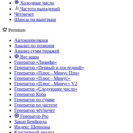
Холодные числа
Частота выпадений
Чёт/нечет
Шансы на выигрыш
Premium
Автокорреляция
Анализ по позиции
Анализ сумм тиражей
Вес шара
Генератор «Лианфи»
Генератор «Первый и последний»
Генератор «Плюс - Минус Про»
Генератор «Плюс - Минус»
Генератор «Плюс - Минус» V2
Генератор «Следующее число»
Генератор Коба
Генератор по сумме
Генератор по частоте
Генератор чёт/нечет
Генератор Pro
Закон Бенфорда
Индекс Шеннона
Кластерный анализ