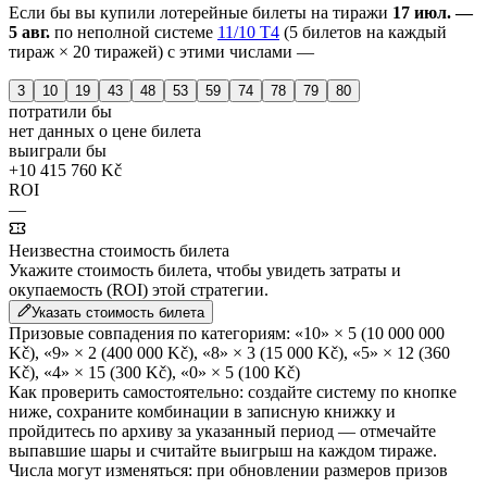
Если бы вы купили лотерейные билеты на тиражи
17 июл. —
5 авг.
по неполной системе
11/10 T4
(5 билетов на каждый
тираж × 20 тиражей) с этими числами —
3
10
19
43
48
53
59
74
78
79
80
потратили бы
нет данных о цене билета
выиграли бы
+10 415 760 Kč
ROI
—
Неизвестна стоимость билета
Укажите стоимость билета, чтобы увидеть затраты и
окупаемость (ROI) этой стратегии.
Указать стоимость билета
Призовые совпадения по категориям:
«10» × 5
(10 000 000
Kč)
,
«9» × 2
(400 000 Kč)
,
«8» × 3
(15 000 Kč)
,
«5» × 12
(360
Kč)
,
«4» × 15
(300 Kč)
,
«0» × 5
(100 Kč)
Как проверить самостоятельно:
создайте систему по кнопке
ниже, сохраните комбинации в записную книжку и
пройдитесь по архиву за указанный период — отмечайте
выпавшие шары и считайте выигрыш на каждом тираже.
Числа могут изменяться: при обновлении размеров призов