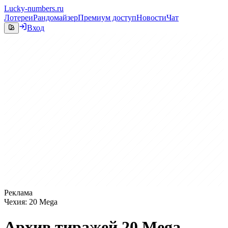
Lucky-numbers.ru
Лотереи
Рандомайзер
Премиум доступ
Новости
Чат
Вход
Реклама
Чехия: 20 Mega
Архив тиражей 20 Mega