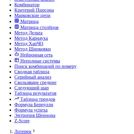
Комбинатор
Критерий Пирсона
Марковские цепи
Матрица
Матрица столбцов
Метод Дельта
Метод Карнауха
Метод ХарЧО
Метод Шинковки
Нейронная сеть
Неполные системы
Поиск комбинаций по номеру
Сводная таблица
Серийный анализ
Скользящие средние
Следующий шар
Таблица результатов
Таблица трендов
Формула Бернулли
Формула успеха
Энтропия Шеннона
Z-Score
Лотереи