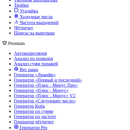
Тройки
Угадайка
Холодные числа
Частота выпадений
Чёт/нечет
Шансы на выигрыш
Premium
Автокорреляция
Анализ по позиции
Анализ сумм тиражей
Вес шара
Генератор «Лианфи»
Генератор «Первый и последний»
Генератор «Плюс - Минус Про»
Генератор «Плюс - Минус»
Генератор «Плюс - Минус» V2
Генератор «Следующее число»
Генератор Коба
Генератор по сумме
Генератор по частоте
Генератор чёт/нечет
Генератор Pro