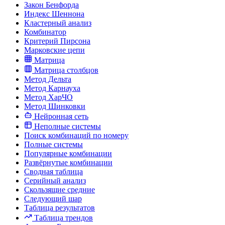
Закон Бенфорда
Индекс Шеннона
Кластерный анализ
Комбинатор
Критерий Пирсона
Марковские цепи
Матрица
Матрица столбцов
Метод Дельта
Метод Карнауха
Метод ХарЧО
Метод Шинковки
Нейронная сеть
Неполные системы
Поиск комбинаций по номеру
Полные системы
Популярные комбинации
Развёрнутые комбинации
Сводная таблица
Серийный анализ
Скользящие средние
Следующий шар
Таблица результатов
Таблица трендов