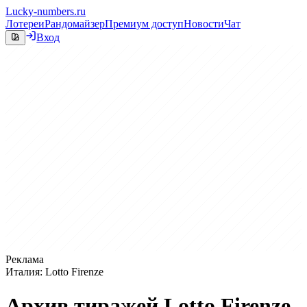
Lucky-numbers.ru
Лотереи
Рандомайзер
Премиум доступ
Новости
Чат
Вход
Реклама
Италия: Lotto Firenze
Архив тиражей Lotto Firenze