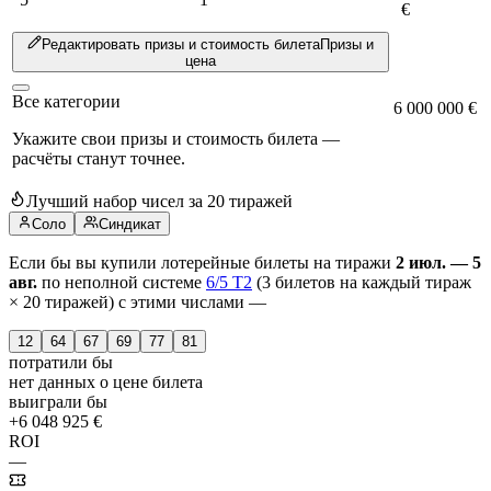
€
Редактировать призы и стоимость билета
Призы и
цена
Все категории
6 000 000 €
Укажите свои призы и стоимость билета —
расчёты станут точнее.
Лучший набор чисел за 20 тиражей
Соло
Синдикат
Если бы вы купили лотерейные билеты на тиражи
2 июл. — 5
авг.
по неполной системе
6/5 T2
(3 билетов на каждый тираж
× 20 тиражей) с этими числами —
12
64
67
69
77
81
потратили бы
нет данных о цене билета
выиграли бы
+6 048 925 €
ROI
—