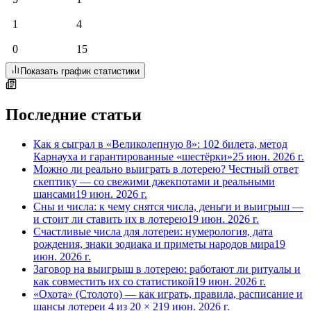
1
4
0
15
Показать график статистики
Последние статьи
Как я сыграл в «Великолепную 8»: 102 билета, метод
Карнауха и гарантированные «шестёрки»
25 июн. 2026 г.
Можно ли реально выиграть в лотерею? Честный ответ
скептику — со свежими джекпотами и реальными
шансами
19 июн. 2026 г.
Сны и числа: к чему снятся числа, деньги и выигрыш —
и стоит ли ставить их в лотерею
19 июн. 2026 г.
Счастливые числа для лотереи: нумерология, дата
рождения, знаки зодиака и приметы народов мира
19
июн. 2026 г.
Заговор на выигрыш в лотерею: работают ли ритуалы и
как совместить их со статистикой
19 июн. 2026 г.
«Охота» (Столото) — как играть, правила, расписание и
шансы лотереи 4 из 20 × 2
19 июн. 2026 г.