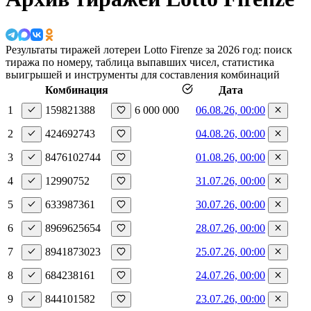
Результаты тиражей лотереи Lotto Firenze за 2026 год: поиск
тиража по номеру, таблица выпавших чисел, статистика
выигрышей и инструменты для составления комбинаций
Комбинация
Дата
1
1
59
82
13
88
6 000 000
06.08.26, 00:00
2
42
4
69
27
43
04.08.26, 00:00
3
84
76
10
27
44
01.08.26, 00:00
4
1
29
90
7
52
31.07.26, 00:00
5
63
39
8
73
61
30.07.26, 00:00
6
89
69
62
56
54
28.07.26, 00:00
7
89
41
87
30
23
25.07.26, 00:00
8
68
42
3
81
61
24.07.26, 00:00
9
84
4
10
15
82
23.07.26, 00:00