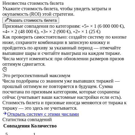
Неизвестна стоимость билета
Укажите стоимость билета, чтобы увидеть затраты и
окупаемость (ROI) этой стратегии.
Указать стоимость билета
Призовые совпадения по категориям:
«5» × 1
(6 000 000 €)
,
«4» × 2
(48 000 €)
,
«3» × 2
(900 €)
,
«2» × 1
(25 €)
Как проверить самостоятельно:
создайте систему по кнопке
ниже, сохраните комбинации в записную книжку и
пройдитесь по архиву за указанный период — отмечайте
выпавшие шары и считайте выигрыш на каждом тираже.
Числа могут изменяться: при обновлении размеров призов
оптимум сдвигается.
Это ретроспективный максимум
Числа подобраны со знанием уже выпавших тиражей —
прошлый оптимум не повторяется в будущем. Сумма
посчитана по призовым категориям, которые сохранены
сейчас (учитывает ваши кастомные настройки если есть).
Стоимость билета и призовые иногда меняются от тиража к
тиражу — это здесь не учитывается.
Открыть систему с этими числами
Статистика совпадений
Совпадения
Количество
5
1