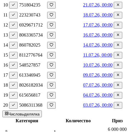
10
75
1
80
42
35
21.07.26, 00:00
11
22
32
30
7
43
18.07.26, 00:00
12
69
29
67
17
12
17.07.26, 00:00
13
80
63
36
57
34
16.07.26, 00:00
14
8
60
78
20
25
14.07.26, 00:00
15
81
12
77
67
64
11.07.26, 00:00
16
54
85
2
78
57
10.07.26, 00:00
17
61
33
46
9
45
09.07.26, 00:00
18
80
26
18
20
34
07.07.26, 00:00
19
61
56
5
68
17
04.07.26, 00:00
20
50
86
31
13
68
03.07.26, 00:00
Числовыделялка
Категория
Количество
Приз
6 000 000
5
1