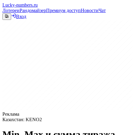
Lucky-numbers.ru
Лотереи
Рандомайзер
Премиум доступ
Новости
Чат
Вход
Реклама
Казахстан: KENO2
Min, Max и сумма тиража