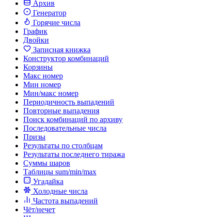
Архив
Генератор
Горячие числа
График
Двойки
Записная книжка
Конструктор комбинаций
Корзины
Макс номер
Мин номер
Мин/макс номер
Периодичность выпадений
Повторные выпадения
Поиск комбинаций по архиву
Последовательные числа
Призы
Результаты по столбцам
Результаты последнего тиража
Суммы шаров
Таблицы sum/min/max
Угадайка
Холодные числа
Частота выпадений
Чёт/нечет