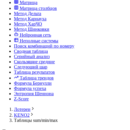
Матрица
Матрица столбцов
Метод Дельта
Метод Карнауха
Метод ХарЧО
Метод Шинковки
Нейронная сеть
Неполные системы
Поиск комбинаций по номеру
Сводная таблица
Серийный анализ
Скользящие средние
Следующий шар
Таблица результатов
Таблица трендов
Формула Бернулли
Формула успеха
Энтропия Шеннона
Z-Score
Лотереи
KENO2
Таблицы sum/min/max