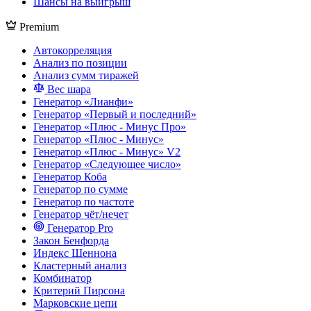
Шансы на выигрыш
Premium
Автокорреляция
Анализ по позиции
Анализ сумм тиражей
Вес шара
Генератор «Лианфи»
Генератор «Первый и последний»
Генератор «Плюс - Минус Про»
Генератор «Плюс - Минус»
Генератор «Плюс - Минус» V2
Генератор «Следующее число»
Генератор Коба
Генератор по сумме
Генератор по частоте
Генератор чёт/нечет
Генератор Pro
Закон Бенфорда
Индекс Шеннона
Кластерный анализ
Комбинатор
Критерий Пирсона
Марковские цепи