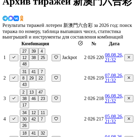
Архив тиражей 新澳門六合彩
Результаты тиражей лотереи 新澳門六合彩 за 2026 год: поиск
тиража по номеру, таблица выпавших чисел, статистика
выигрышей и инструменты для составления комбинаций
Комбинация
№
Дата
27
39
4
08.08.26,
1
Jackpot
2 026 220
12
38
25
21:32
48
31
41
7
07.08.26,
2
2 026 219
8
29
22
21:32
43
2
13
47
06.08.26,
3
2 026 218
38
46
23
21:32
17
34
12
11
05.08.26,
4
2 026 217
30
42
7
21:32
26
18
41
32
04.08.26,