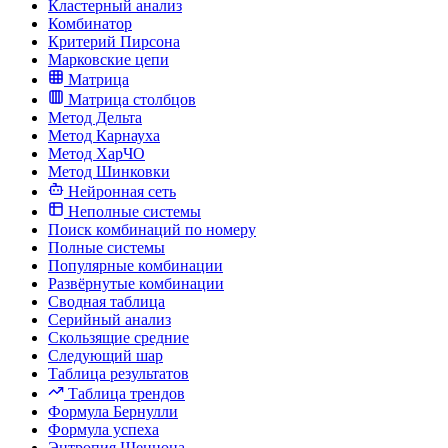
Кластерный анализ
Комбинатор
Критерий Пирсона
Марковские цепи
Матрица
Матрица столбцов
Метод Дельта
Метод Карнауха
Метод ХарЧО
Метод Шинковки
Нейронная сеть
Неполные системы
Поиск комбинаций по номеру
Полные системы
Популярные комбинации
Развёрнутые комбинации
Сводная таблица
Серийный анализ
Скользящие средние
Следующий шар
Таблица результатов
Таблица трендов
Формула Бернулли
Формула успеха
Энтропия Шеннона