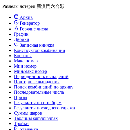
Разделы лотереи 新澳門六合彩
Архив
Генератор
Горячие числа
График
Двойки
Записная книжка
Конструктор комбинаций
Корзины
Макс номер
Мин номер
Мин/макс номер
Периодичность выпадений
Повторные выпадения
Поиск комбинаций по архиву
Последовательные числа
Призы
Результаты по столбцам
Результаты последнего тиража
Суммы шаров
Таблицы sum/min/max
Тройки
Угадайка