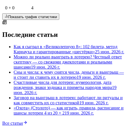
0 + 0
4
Показать график статистики
Последние статьи
Как я сыграл в «Великолепную 8»: 102 билета, метод
Карнауха и гарантированные «шестёрки»
25 июн. 2026 г.
Можно ли реально выиграть в лотерею? Честный ответ
скептику — со свежими джекпотами и реальными
шансами
19 июн. 2026 г.
Сны и числа: к чему снятся числа, деньги и выигрыш —
и стоит ли ставить их в лотерею
19 июн. 2026 г.
Счастливые числа для лотереи: нумерология, дата
рождения, знаки зодиака и приметы народов мира
19
июн. 2026 г.
Заговор на выигрыш в лотерею: работают ли ритуалы и
как совместить их со статистикой
19 июн. 2026 г.
«Охота» (Столото) — как играть, правила, расписание и
шансы лотереи 4 из 20 × 2
19 июн. 2026 г.
Все статьи