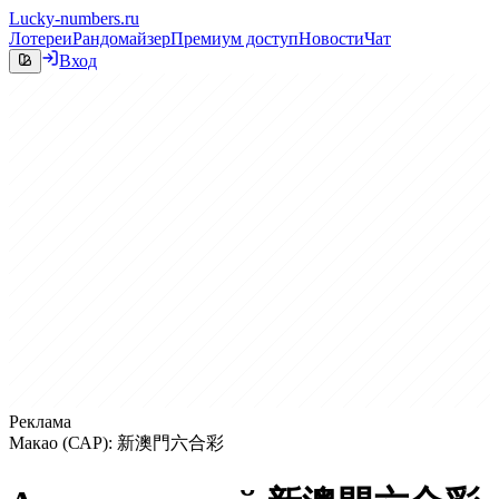
Lucky-numbers.ru
Лотереи
Рандомайзер
Премиум доступ
Новости
Чат
Вход
Реклама
Макао (САР): 新澳門六合彩