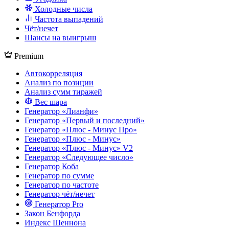
Холодные числа
Частота выпадений
Чёт/нечет
Шансы на выигрыш
Premium
Автокорреляция
Анализ по позиции
Анализ сумм тиражей
Вес шара
Генератор «Лианфи»
Генератор «Первый и последний»
Генератор «Плюс - Минус Про»
Генератор «Плюс - Минус»
Генератор «Плюс - Минус» V2
Генератор «Следующее число»
Генератор Коба
Генератор по сумме
Генератор по частоте
Генератор чёт/нечет
Генератор Pro
Закон Бенфорда
Индекс Шеннона