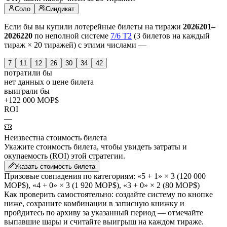
Соло
Синдикат
Если бы вы купили лотерейные билеты на тиражи
2026201–
2026220
по неполной системе
7/6 T2
(3 билетов на каждый
тираж × 20 тиражей) с этими числами —
7
11
12
26
30
34
42
потратили бы
нет данных о цене билета
выиграли бы
+122 000 MOP$
ROI
—
Неизвестна стоимость билета
Укажите стоимость билета, чтобы увидеть затраты и
окупаемость (ROI) этой стратегии.
Указать стоимость билета
Призовые совпадения по категориям:
«5 + 1» × 3
(120 000
MOP$)
,
«4 + 0» × 3
(1 920 MOP$)
,
«3 + 0» × 2
(80 MOP$)
Как проверить самостоятельно:
создайте систему по кнопке
ниже, сохраните комбинации в записную книжку и
пройдитесь по архиву за указанный период — отмечайте
выпавшие шары и считайте выигрыш на каждом тираже.