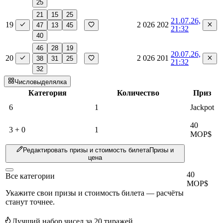
25
21
15
25
21.07.26,
19
2 026 202
47
13
45
21:32
40
46
28
19
20.07.26,
20
2 026 201
38
31
25
21:32
32
Числовыделялка
Категория
Количество
Приз
6
1
Jackpot
40
3 + 0
1
MOP$
Редактировать призы и стоимость билета
Призы и
цена
40
Все категории
MOP$
Укажите свои призы и стоимость билета — расчёты
станут точнее.
Лучший набор чисел за 20 тиражей