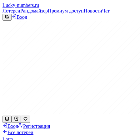
Lucky-numbers.ru
Лотереи
Рандомайзер
Премиум доступ
Новости
Чат
Вход
Вход
Регистрация
Все лотереи
Lotto