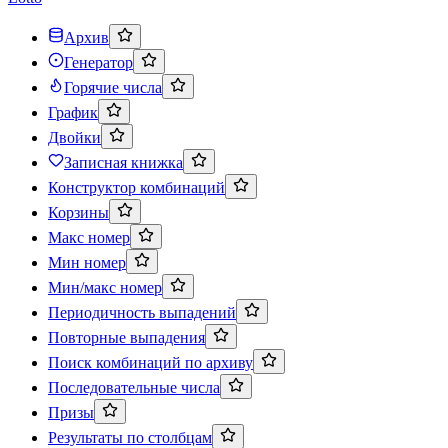
Архив
Генератор
Горячие числа
График
Двойки
Записная книжка
Конструктор комбинаций
Корзины
Макс номер
Мин номер
Мин/макс номер
Периодичность выпадений
Повторные выпадения
Поиск комбинаций по архиву
Последовательные числа
Призы
Результаты по столбцам