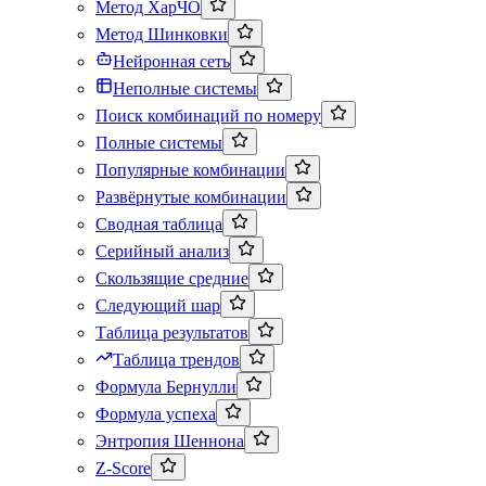
Метод ХарЧО
Метод Шинковки
Нейронная сеть
Неполные системы
Поиск комбинаций по номеру
Полные системы
Популярные комбинации
Развёрнутые комбинации
Сводная таблица
Серийный анализ
Скользящие средние
Следующий шар
Таблица результатов
Таблица трендов
Формула Бернулли
Формула успеха
Энтропия Шеннона
Z-Score