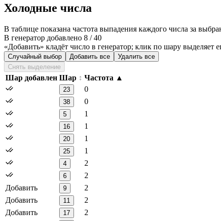
Холодные числа
В таблице показана частота выпадения каждого числа за выбр
В генератор добавлено 8 / 40
«Добавить» кладёт число в генератор; клик по шару выделяет е
Случайный выбор
Добавить все
Удалить все
Снять выделение
Шар добавлен
Шар
Частота
0
23
0
38
1
5
1
16
1
20
1
25
2
4
2
6
Добавить
2
9
Добавить
2
11
Добавить
2
17