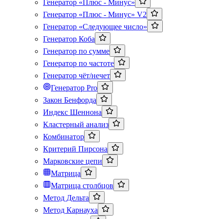
Генератор «Плюс - Минус»
Генератор «Плюс - Минус» V2
Генератор «Следующее число»
Генератор Коба
Генератор по сумме
Генератор по частоте
Генератор чёт/нечет
Генератор Pro
Закон Бенфорда
Индекс Шеннона
Кластерный анализ
Комбинатор
Критерий Пирсона
Марковские цепи
Матрица
Матрица столбцов
Метод Дельта
Метод Карнауха