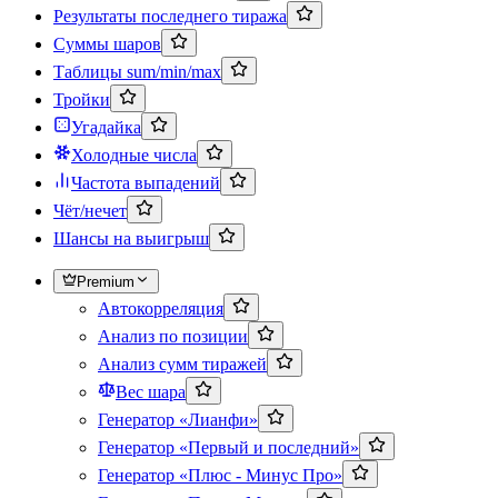
Результаты последнего тиража
Суммы шаров
Таблицы sum/min/max
Тройки
Угадайка
Холодные числа
Частота выпадений
Чёт/нечет
Шансы на выигрыш
Premium
Автокорреляция
Анализ по позиции
Анализ сумм тиражей
Вес шара
Генератор «Лианфи»
Генератор «Первый и последний»
Генератор «Плюс - Минус Про»