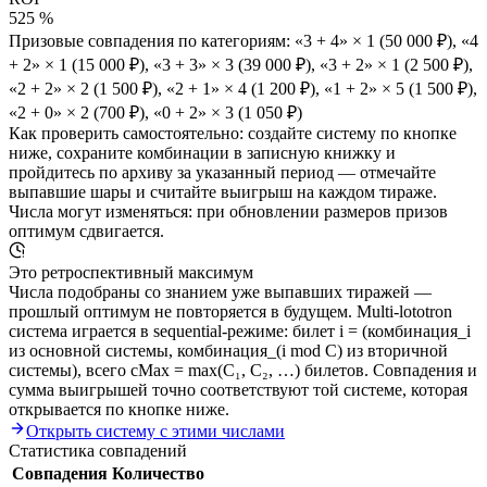
525 %
Призовые совпадения по категориям:
«3 + 4» × 1
(50 000 ₽)
,
«4
+ 2» × 1
(15 000 ₽)
,
«3 + 3» × 3
(39 000 ₽)
,
«3 + 2» × 1
(2 500 ₽)
,
«2 + 2» × 2
(1 500 ₽)
,
«2 + 1» × 4
(1 200 ₽)
,
«1 + 2» × 5
(1 500 ₽)
,
«2 + 0» × 2
(700 ₽)
,
«0 + 2» × 3
(1 050 ₽)
Как проверить самостоятельно:
создайте систему по кнопке
ниже, сохраните комбинации в записную книжку и
пройдитесь по архиву за указанный период — отмечайте
выпавшие шары и считайте выигрыш на каждом тираже.
Числа могут изменяться: при обновлении размеров призов
оптимум сдвигается.
Это ретроспективный максимум
Числа подобраны со знанием уже выпавших тиражей —
прошлый оптимум не повторяется в будущем. Multi-lototron
система играется в sequential-режиме: билет i = (комбинация_i
из основной системы, комбинация_(i mod C) из вторичной
системы), всего cMax = max(C₁, C₂, …) билетов. Совпадения и
сумма выигрышей точно соответствуют той системе, которая
открывается по кнопке ниже.
Открыть систему с этими числами
Статистика совпадений
Совпадения
Количество