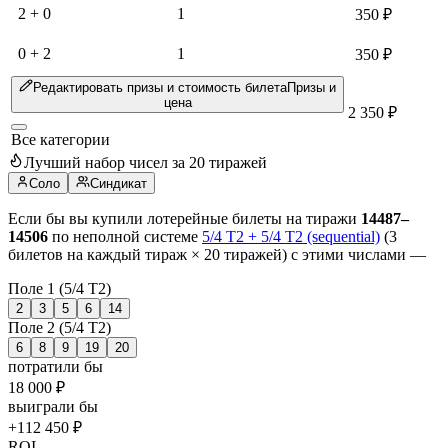
2 + 0
1
350 ₽
0 + 2
1
350 ₽
Редактировать призы и стоимость билета
Призы и
цена
2 350 ₽
Все категории
Лучший набор чисел за 20 тиражей
Соло
Синдикат
Если бы вы купили лотерейные билеты на тиражи
14487–
14506
по неполной системе
5/4 T2 + 5/4 T2 (sequential)
(3
билетов на каждый тираж × 20 тиражей) с этими числами —
Поле 1 (5/4 T2)
2
3
5
6
14
Поле 2 (5/4 T2)
6
8
9
19
20
потратили бы
18 000 ₽
выиграли бы
+112 450 ₽
ROI