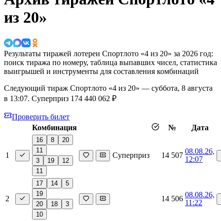
из 20»
Результаты тиражей лотереи Спортлото «4 из 20» за 2026 год:
поиск тиража по номеру, таблица выпавших чисел, статистика
выигрышей и инструменты для составления комбинаций
Следующий тираж Спортлото «4 из 20» —
суббота, 8 августа
в 13:07
. Суперприз 174 440 062 ₽
Проверить билет
Комбинация
№
Дата
16
8
20
11
08.08.26,
1
Суперприз
14 507
12:07
3
19
12
11
17
14
5
19
08.08.26,
2
14 506
11:22
20
18
3
10