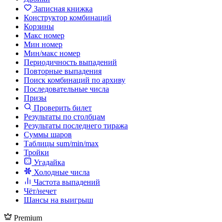
Записная книжка
Конструктор комбинаций
Корзины
Макс номер
Мин номер
Мин/макс номер
Периодичность выпадений
Повторные выпадения
Поиск комбинаций по архиву
Последовательные числа
Призы
Проверить билет
Результаты по столбцам
Результаты последнего тиража
Суммы шаров
Таблицы sum/min/max
Тройки
Угадайка
Холодные числа
Частота выпадений
Чёт/нечет
Шансы на выигрыш
Premium