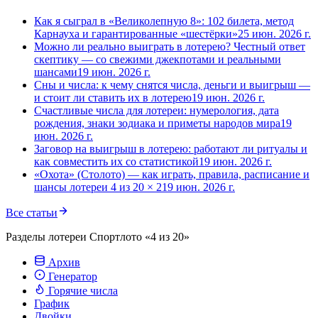
Как я сыграл в «Великолепную 8»: 102 билета, метод
Карнауха и гарантированные «шестёрки»
25 июн. 2026 г.
Можно ли реально выиграть в лотерею? Честный ответ
скептику — со свежими джекпотами и реальными
шансами
19 июн. 2026 г.
Сны и числа: к чему снятся числа, деньги и выигрыш —
и стоит ли ставить их в лотерею
19 июн. 2026 г.
Счастливые числа для лотереи: нумерология, дата
рождения, знаки зодиака и приметы народов мира
19
июн. 2026 г.
Заговор на выигрыш в лотерею: работают ли ритуалы и
как совместить их со статистикой
19 июн. 2026 г.
«Охота» (Столото) — как играть, правила, расписание и
шансы лотереи 4 из 20 × 2
19 июн. 2026 г.
Все статьи
Разделы лотереи Спортлото «4 из 20»
Архив
Генератор
Горячие числа
График
Двойки