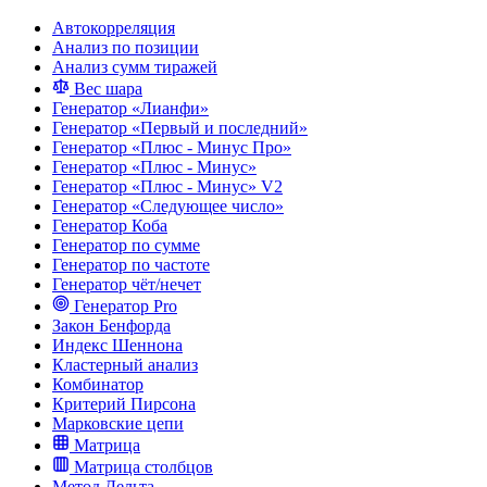
Автокорреляция
Анализ по позиции
Анализ сумм тиражей
Вес шара
Генератор «Лианфи»
Генератор «Первый и последний»
Генератор «Плюс - Минус Про»
Генератор «Плюс - Минус»
Генератор «Плюс - Минус» V2
Генератор «Следующее число»
Генератор Коба
Генератор по сумме
Генератор по частоте
Генератор чёт/нечет
Генератор Pro
Закон Бенфорда
Индекс Шеннона
Кластерный анализ
Комбинатор
Критерий Пирсона
Марковские цепи
Матрица
Матрица столбцов
Метод Дельта