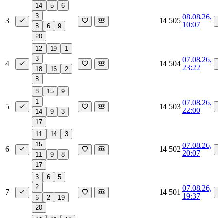
14
5
6
3
08.08.26,
3
14 505
10:07
8
6
9
20
12
19
1
3
07.08.26,
4
14 504
23:22
18
16
2
8
8
15
9
1
07.08.26,
5
14 503
22:00
14
9
3
17
11
14
3
15
07.08.26,
6
14 502
20:07
11
9
8
17
3
6
5
2
07.08.26,
7
14 501
19:37
6
2
19
20