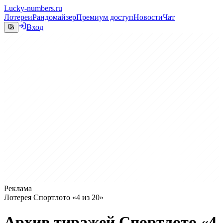
Lucky-numbers.ru
Лотереи
Рандомайзер
Премиум доступ
Новости
Чат
Вход
Реклама
Лотерея Спортлото «4 из 20»
Архив тиражей Спортлото «4