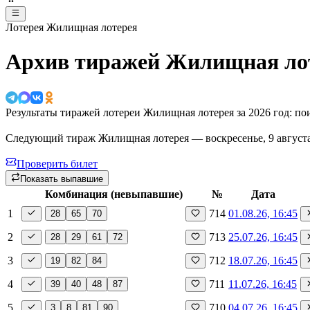
Лотерея Жилищная лотерея
Архив тиражей Жилищная ло
Результаты тиражей лотереи Жилищная лотерея за 2026 год: п
Следующий тираж Жилищная лотерея —
воскресенье, 9 август
Проверить билет
Показать выпавшие
Комбинация
(невыпавшие)
№
Дата
1
714
01.08.26, 16:45
28
65
70
2
713
25.07.26, 16:45
28
29
61
72
3
712
18.07.26, 16:45
19
82
84
4
711
11.07.26, 16:45
39
40
48
87
5
710
04.07.26, 16:45
3
8
81
90