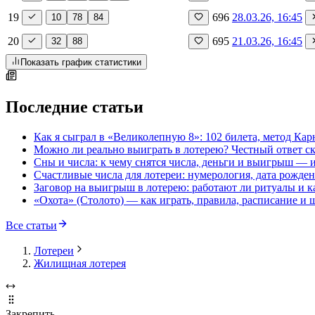
19
696
28.03.26, 16:45
10
78
84
20
695
21.03.26, 16:45
32
88
Показать график статистики
Последние статьи
Как я сыграл в «Великолепную 8»: 102 билета, метод Ка
Можно ли реально выиграть в лотерею? Честный ответ 
Сны и числа: к чему снятся числа, деньги и выигрыш — и
Счастливые числа для лотереи: нумерология, дата рожден
Заговор на выигрыш в лотерею: работают ли ритуалы и ка
«Охота» (Столото) — как играть, правила, расписание и ш
Все статьи
Лотереи
Жилищная лотерея
Закрепить