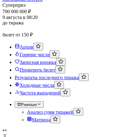
Суперприз
700 000 000 ₽
9 августа в 08:20
до тиража
билет от 150 ₽
Архив
Горячие числа
Записная книжка
Проверить билет
Результаты последнего тиража
Холодные числа
Частота выпадений
Premium
Анализ сумм тиражей
Матрица