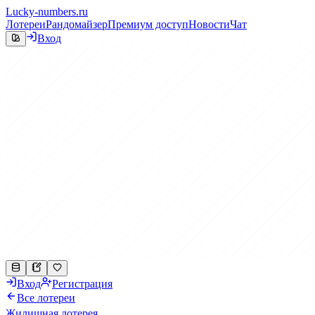
Lucky-numbers.ru
Лотереи
Рандомайзер
Премиум доступ
Новости
Чат
Вход
Вход
Регистрация
Все лотереи
Жилищная лотерея