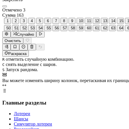
Отмечено 3
Сумма 163
1
2
3
4
5
6
7
8
9
10
11
12
13
14
15
50
51
52
53
54
55
56
57
58
59
60
61
62
63
64
Случайно
Очистить
Раскраска
отметить случайную комбинацию.
R
снять выделение с шаров.
С
Запуск рандома.
S
Вы можете изменять ширину колонок, перетаскивая их границ
Главные разделы
Лотереи
Шансы
Симулятор лотереи