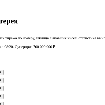
терея
оиск тиража по номеру, таблица выпавших чисел, статистика вы
а в 08:20
. Суперприз 700 000 000 ₽