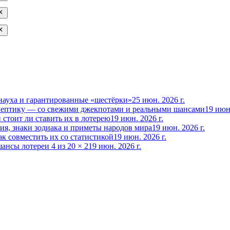
рнауха и гарантированные «шестёрки»
25 июн. 2026 г.
скептику — со свежими джекпотами и реальными шансами
19 июн.
 стоит ли ставить их в лотерею
19 июн. 2026 г.
ия, знаки зодиака и приметы народов мира
19 июн. 2026 г.
к совместить их со статистикой
19 июн. 2026 г.
ансы лотереи 4 из 20 × 2
19 июн. 2026 г.