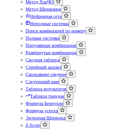
Метод ХарЧО
Метод Шинковки
Нейронная сеть
Неполные системы
Поиск комбинаций по номеру
Полные системы
Популярные комбинации
Развёрнутые комбинации
Сводная таблица
Серийный анализ
Скользящие средние
Следующий шар
Таблица результатов
Таблица трендов
Формула Бернулли
Формула успеха
Энтропия Шеннона
Z-Score