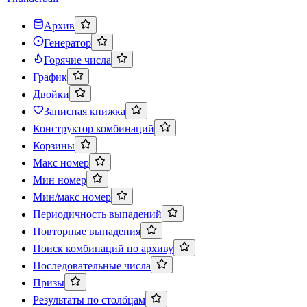
Архив
Генератор
Горячие числа
График
Двойки
Записная книжка
Конструктор комбинаций
Корзины
Макс номер
Мин номер
Мин/макс номер
Периодичность выпадений
Повторные выпадения
Поиск комбинаций по архиву
Последовательные числа
Призы
Результаты по столбцам