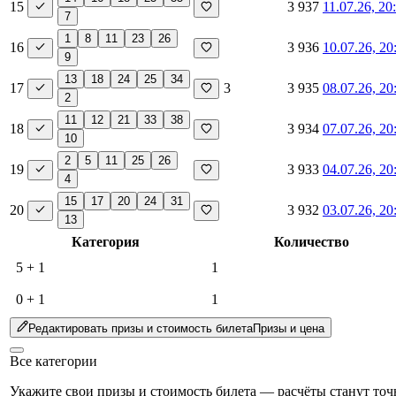
15
3 937
11.07.26, 20
7
1
8
11
23
26
16
3 936
10.07.26, 20
9
13
18
24
25
34
17
3
3 935
08.07.26, 20
2
11
12
21
33
38
18
3 934
07.07.26, 20
10
2
5
11
25
26
19
3 933
04.07.26, 20
4
15
17
20
24
31
20
3 932
03.07.26, 20
13
Категория
Количество
5 + 1
1
0 + 1
1
Редактировать призы и стоимость билета
Призы и цена
Все категории
Укажите свои призы и стоимость билета — расчёты станут точ