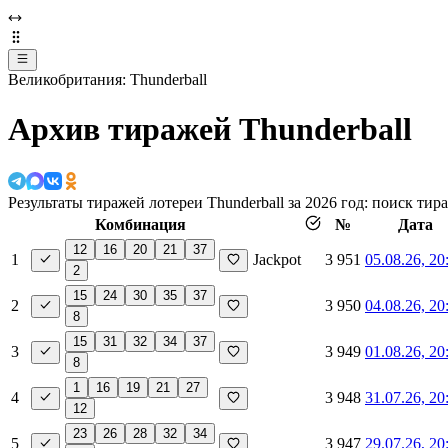
Великобритания: Thunderball
Архив тиражей Thunderball
Результаты тиражей лотереи Thunderball за 2026 год: поиск т
Комбинация
№
Дата
12
16
20
21
37
1
Jackpot
3 951
05.08.26, 20
2
15
24
30
35
37
2
3 950
04.08.26, 20
8
15
31
32
34
37
3
3 949
01.08.26, 20
8
1
16
19
21
27
4
3 948
31.07.26, 20
12
23
26
28
32
34
5
3 947
29.07.26, 20