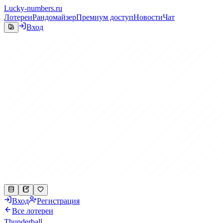
Lucky-numbers.ru
Лотереи
Рандомайзер
Премиум доступ
Новости
Чат
Вход
Вход
Регистрация
Все лотереи
Thunderball