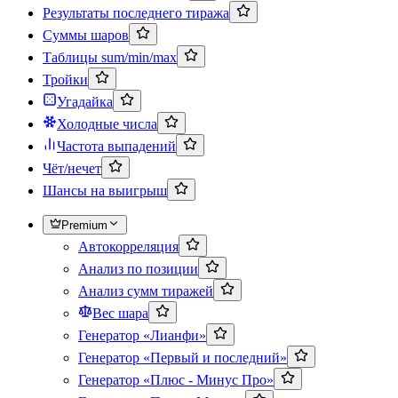
Результаты последнего тиража
Суммы шаров
Таблицы sum/min/max
Тройки
Угадайка
Холодные числа
Частота выпадений
Чёт/нечет
Шансы на выигрыш
Premium
Автокорреляция
Анализ по позиции
Анализ сумм тиражей
Вес шара
Генератор «Лианфи»
Генератор «Первый и последний»
Генератор «Плюс - Минус Про»