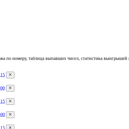
иража по номеру, таблица выпавших чисел, статистика выигрыше
:15
:00
:15
:00
:15