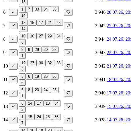
13
1
7
33
34
36
6
3 946
28.07.26, 20
14
13
15
17
21
23
7
3 945
25.07.26, 20
14
10
16
27
29
34
8
3 944
24.07.26, 20
3
3
9
29
30
32
9
3 943
22.07.26, 20
1
19
27
30
32
36
10
3 942
21.07.26, 20
3
3
6
19
25
36
11
3 941
18.07.26, 20
6
5
8
20
24
25
12
3 940
17.07.26, 20
1
8
14
17
18
34
13
3 939
15.07.26, 20
3
1
15
24
25
36
14
3 938
14.07.26, 20
7
14
16
18
23
35