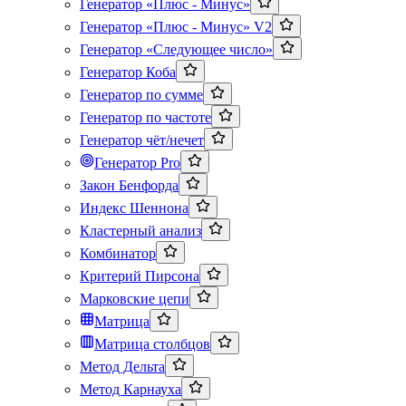
Генератор «Плюс - Минус»
Генератор «Плюс - Минус» V2
Генератор «Следующее число»
Генератор Коба
Генератор по сумме
Генератор по частоте
Генератор чёт/нечет
Генератор Pro
Закон Бенфорда
Индекс Шеннона
Кластерный анализ
Комбинатор
Критерий Пирсона
Марковские цепи
Матрица
Матрица столбцов
Метод Дельта
Метод Карнауха