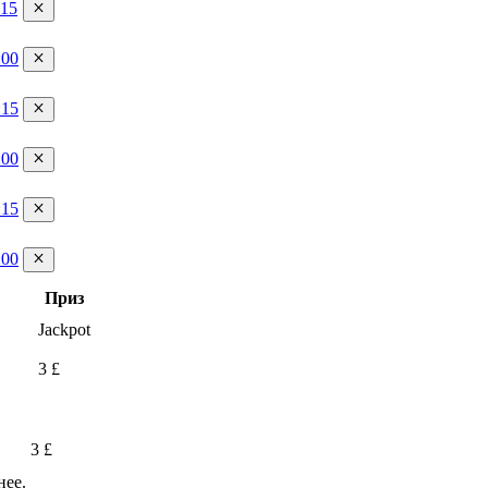
:15
:00
:15
:00
:15
:00
Приз
Jackpot
3 £
3 £
нее.