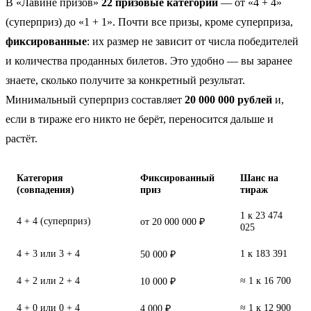
В «Лавине призов»
22 призовые категории
— от «4 + 4»
(суперприз) до «1 + 1». Почти все призы, кроме суперприза,
фиксированные
: их размер не зависит от числа победителей
и количества проданных билетов. Это удобно — вы заранее
знаете, сколько получите за конкретный результат.
Минимальный суперприз составляет
20 000 000 рублей
и,
если в тираже его никто не берёт, переносится дальше и
растёт.
Категория
Фиксированный
Шанс на
(совпадения)
приз
тираж
1 к 23 474
4 + 4 (суперприз)
от 20 000 000 ₽
025
4 + 3 или 3 + 4
1 к 183 391
50 000 ₽
4 + 2 или 2 + 4
≈ 1 к 16 700
10 000 ₽
4 + 0 или 0 + 4
≈ 1 к 12 900
4 000 ₽