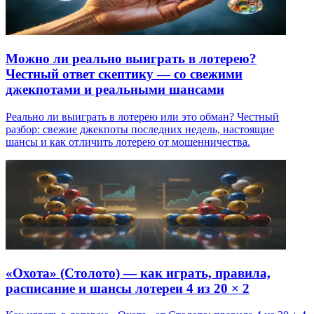
Можно ли реально выиграть в лотерею?
Честный ответ скептику — со свежими
джекпотами и реальными шансами
Реально ли выиграть в лотерею или это обман? Честный
разбор: свежие джекпоты последних недель, настоящие
шансы и как отличить лотерею от мошенничества.
«Охота» (Столото) — как играть, правила,
расписание и шансы лотереи 4 из 20 × 2