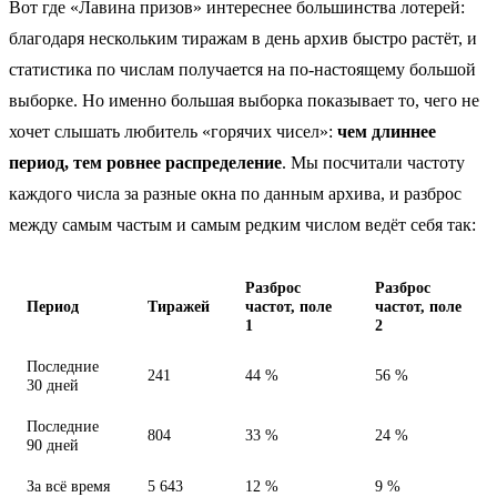
Вот где «Лавина призов» интереснее большинства лотерей:
благодаря нескольким тиражам в день архив быстро растёт, и
статистика по числам получается на по-настоящему большой
выборке. Но именно большая выборка показывает то, чего не
хочет слышать любитель «горячих чисел»:
чем длиннее
период, тем ровнее распределение
. Мы посчитали частоту
каждого числа за разные окна по данным архива, и разброс
между самым частым и самым редким числом ведёт себя так:
Разброс
Разброс
Период
Тиражей
частот, поле
частот, поле
1
2
Последние
241
44 %
56 %
30 дней
Последние
804
33 %
24 %
90 дней
За всё время
5 643
12 %
9 %