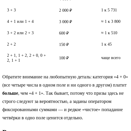
3 + 3
1 к 5 731
2 000 ₽
4 + 1 или 1 + 4
≈ 1 к 3 800
3 000 ₽
3 + 2 или 2 + 3
≈ 1 к 510
600 ₽
2 + 2
1 к 45
150 ₽
2 + 1, 1 + 2, 2 + 0, 0 +
чаще всего
100 ₽
2, 1 + 1
Обратите внимание на любопытную деталь: категория «4 + 0»
(все четыре числа в одном поле и ни одного в другом) платит
больше
, чем «4 + 1». Так бывает, потому что призы здесь не
строго следуют за вероятностью, а заданы оператором
фиксированными суммами — и редкое «чистое» попадание
четвёрки в одно поле ценится отдельно.