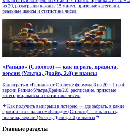
Как играть в лотерею «Охота» от Столото: правила 4 из 20 + 4
из 20, розыгрыши каждые 15 минут, призовые категории,
реальные шансы и статистика чисел.
«Рапидо» (Столото) — как играть, правила,
версии (Ультра, Драйв, 2.0) и шансы
Как играть в «Рапидо» от Столото: формула 8 из 20 + 1 из 4,
версии Рапидо/Ультра/Драйв/2.0, расписание, призовые
категории, шансы и статистика чисел.
Как получить выигрыш в лотерею — где забрать, в какие
сроки и что с налогом
«Рапидо» (Столото) — как играть,
правила, версии (Ультра, Драйв, 2.0) и шансы
Главные разделы