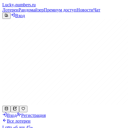
Lucky-numbers.ru
Лотереи
Рандомайзер
Премиум доступ
Новости
Чат
Вход
Вход
Регистрация
Все лотереи
Lotto «6 aus 45»