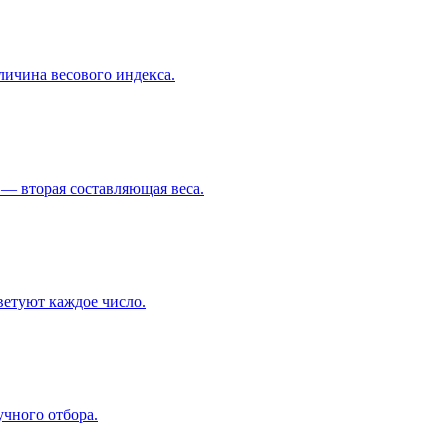
еличина весового индекса.
 — вторая составляющая веса.
оветуют каждое число.
учного отбора.