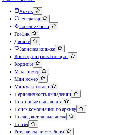
Архив
Генератор
Горячие числа
График
Двойки
Записная книжка
Конструктор комбинаций
Корзины
Макс номер
Мин номер
Мин/макс номер
Периодичность выпадений
Повторные выпадения
Поиск комбинаций по архиву
Последовательные числа
Призы
Результаты по столбцам