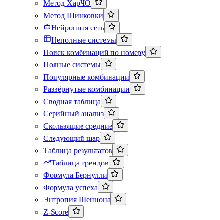
Метод ХарЧО
Метод Шинковки
Нейронная сеть
Неполные системы
Поиск комбинаций по номеру
Полные системы
Популярные комбинации
Развёрнутые комбинации
Сводная таблица
Серийный анализ
Скользящие средние
Следующий шар
Таблица результатов
Таблица трендов
Формула Бернулли
Формула успеха
Энтропия Шеннона
Z-Score