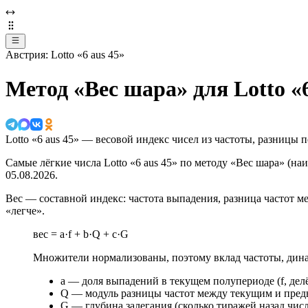
Австрия: Lotto «6 aus 45»
Метод «Вес шара» для Lotto «6
Lotto «6 aus 45» — весовой индекс чисел из частоты, разницы 
Самые лёгкие числа Lotto «6 aus 45» по методу «Вес шара» (н
05.08.2026.
Вес — составной индекс: частота выпадения, разница частот м
«легче».
вес = a·f + b·Q + c·G
Множители нормализованы, поэтому вклад частоты, дин
a — доля выпадений в текущем полупериоде (f, дел
Q — модуль разницы частот между текущим и пред
G — глубина залегания (сколько тиражей назад чис