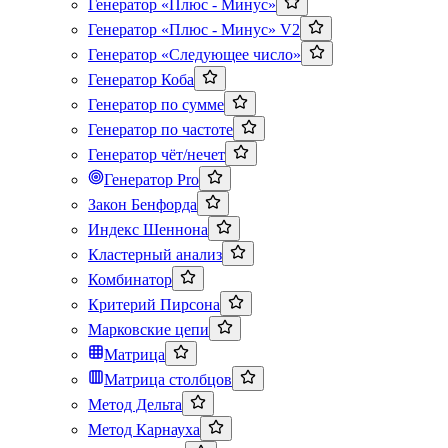
Генератор «Плюс - Минус»
Генератор «Плюс - Минус» V2
Генератор «Следующее число»
Генератор Коба
Генератор по сумме
Генератор по частоте
Генератор чёт/нечет
Генератор Pro
Закон Бенфорда
Индекс Шеннона
Кластерный анализ
Комбинатор
Критерий Пирсона
Марковские цепи
Матрица
Матрица столбцов
Метод Дельта
Метод Карнауха