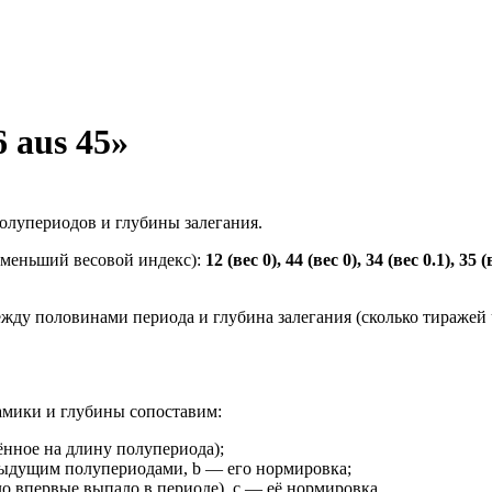
 aus 45»
полупериодов и глубины залегания.
аименьший весовой индекс):
12 (вес 0), 44 (вес 0), 34 (вес 0.1), 35 (
ежду половинами периода и глубина залегания (сколько тиражей 
амики и глубины сопоставим:
ённое на длину полупериода);
ыдущим полупериодами, b — его нормировка;
ло впервые выпало в периоде), c — её нормировка.