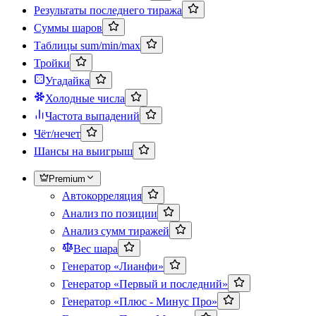
Результаты последнего тиража
Суммы шаров
Таблицы sum/min/max
Тройки
Угадайка
Холодные числа
Частота выпадений
Чёт/нечет
Шансы на выигрыш
Premium
Автокорреляция
Анализ по позиции
Анализ сумм тиражей
Вес шара
Генератор «Лианфи»
Генератор «Первый и последний»
Генератор «Плюс - Минус Про»