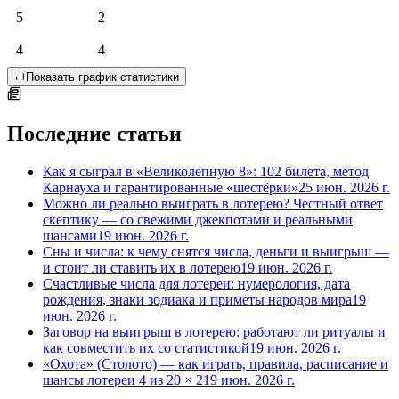
5
2
4
4
Показать график статистики
Последние статьи
Как я сыграл в «Великолепную 8»: 102 билета, метод
Карнауха и гарантированные «шестёрки»
25 июн. 2026 г.
Можно ли реально выиграть в лотерею? Честный ответ
скептику — со свежими джекпотами и реальными
шансами
19 июн. 2026 г.
Сны и числа: к чему снятся числа, деньги и выигрыш —
и стоит ли ставить их в лотерею
19 июн. 2026 г.
Счастливые числа для лотереи: нумерология, дата
рождения, знаки зодиака и приметы народов мира
19
июн. 2026 г.
Заговор на выигрыш в лотерею: работают ли ритуалы и
как совместить их со статистикой
19 июн. 2026 г.
«Охота» (Столото) — как играть, правила, расписание и
шансы лотереи 4 из 20 × 2
19 июн. 2026 г.