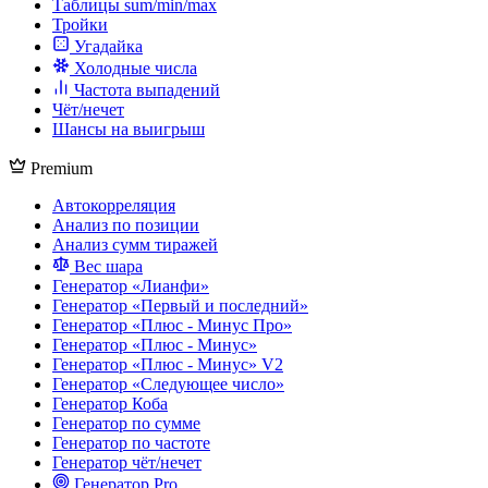
Таблицы sum/min/max
Тройки
Угадайка
Холодные числа
Частота выпадений
Чёт/нечет
Шансы на выигрыш
Premium
Автокорреляция
Анализ по позиции
Анализ сумм тиражей
Вес шара
Генератор «Лианфи»
Генератор «Первый и последний»
Генератор «Плюс - Минус Про»
Генератор «Плюс - Минус»
Генератор «Плюс - Минус» V2
Генератор «Следующее число»
Генератор Коба
Генератор по сумме
Генератор по частоте
Генератор чёт/нечет
Генератор Pro