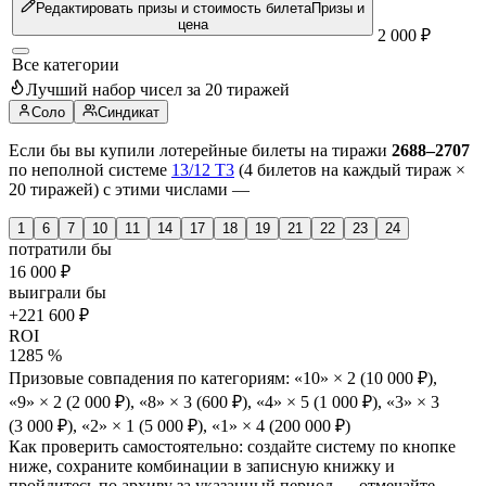
Редактировать призы и стоимость билета
Призы и
цена
2 000 ₽
Все категории
Лучший набор чисел за 20 тиражей
Соло
Синдикат
Если бы вы купили лотерейные билеты на тиражи
2688–2707
по неполной системе
13/12 T3
(4 билетов на каждый тираж ×
20 тиражей) с этими числами —
1
6
7
10
11
14
17
18
19
21
22
23
24
потратили бы
16 000 ₽
выиграли бы
+221 600 ₽
ROI
1285 %
Призовые совпадения по категориям:
«10» × 2
(10 000 ₽)
,
«9» × 2
(2 000 ₽)
,
«8» × 3
(600 ₽)
,
«4» × 5
(1 000 ₽)
,
«3» × 3
(3 000 ₽)
,
«2» × 1
(5 000 ₽)
,
«1» × 4
(200 000 ₽)
Как проверить самостоятельно:
создайте систему по кнопке
ниже, сохраните комбинации в записную книжку и
пройдитесь по архиву за указанный период — отмечайте