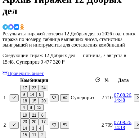
дел
Результаты тиражей лотереи 12 Добрых дел за 2026 год: поиск
тиража по номеру, таблица выпавших чисел, статистика
выигрышей и инструменты для составления комбинаций
Следующий тираж 12 Добрых дел —
пятница, 7 августа в
15:48
. Суперприз 9 477 320 ₽
Проверить билет
Комбинация
№
Дата
17
23
24
9
14
5
07.08.26,
1
Суперприз
2 710
14:48
18
15
20
4
8
13
10
21
6
23
20
17
07.08.26,
2
2 709
14:18
14
3
4
15
11
2