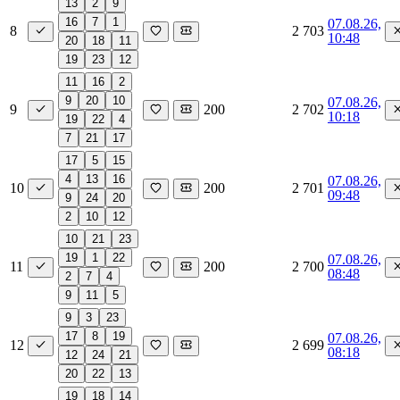
13
2
9
16
7
1
07.08.26,
8
2 703
10:48
20
18
11
19
23
12
11
16
2
9
20
10
07.08.26,
9
200
2 702
10:18
19
22
4
7
21
17
17
5
15
4
13
16
07.08.26,
10
200
2 701
09:48
9
24
20
2
10
12
10
21
23
19
1
22
07.08.26,
11
200
2 700
08:48
2
7
4
9
11
5
9
3
23
17
8
19
07.08.26,
12
2 699
08:18
12
24
21
20
22
13
19
18
14