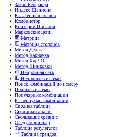
Закон Бенфорда
Индекс Шеннона
Кластерный анализ
Комбинатор
Критерий Пирсона
Марковские цепи
Матрица
Матрица столбцов
Метод Дельта
Метод Карнауха
Метод ХарЧО
Метод Шинковки
Нейронная сеть
Неполные системы
Поиск комбинаций по номеру
Полные системы
Популярные комбинации
Развёрнутые комбинации
Сводная таблица
Серийный анализ
Скользящие средние
Следующий шар
Таблица результатов
Таблица трендов