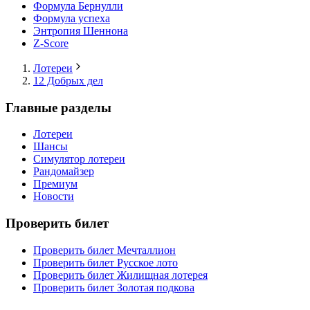
Формула Бернулли
Формула успеха
Энтропия Шеннона
Z-Score
Лотереи
12 Добрых дел
Главные разделы
Лотереи
Шансы
Симулятор лотереи
Рандомайзер
Премиум
Новости
Проверить билет
Проверить билет Мечталлион
Проверить билет Русское лото
Проверить билет Жилищная лотерея
Проверить билет Золотая подкова