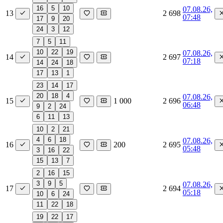
16
5
10
07.08.26,
13
2 698
07:48
17
9
20
24
3
12
7
5
11
10
22
19
07.08.26,
14
2 697
07:18
14
24
18
17
13
1
23
14
17
20
18
4
07.08.26,
15
1 000
2 696
06:48
9
2
24
6
11
13
10
2
21
4
6
18
07.08.26,
16
200
2 695
05:48
3
16
22
15
13
7
2
16
15
3
9
5
07.08.26,
17
2 694
05:18
10
6
24
11
22
18
19
22
17