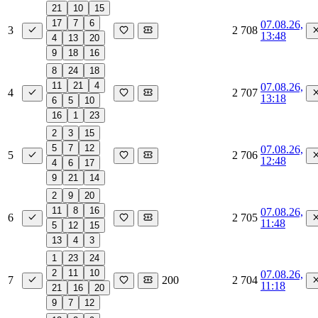
21
10
15
17
7
6
07.08.26,
3
2 708
13:48
4
13
20
9
18
16
8
24
18
11
21
4
07.08.26,
4
2 707
13:18
6
5
10
16
1
23
2
3
15
5
7
12
07.08.26,
5
2 706
12:48
4
6
17
9
21
14
2
9
20
11
8
16
07.08.26,
6
2 705
11:48
5
12
15
13
4
3
1
23
24
2
11
10
07.08.26,
7
200
2 704
11:18
21
16
20
9
7
12