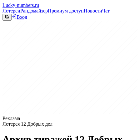
Lucky-numbers.ru
Лотереи
Рандомайзер
Премиум доступ
Новости
Чат
Вход
Реклама
Лотерея 12 Добрых дел
Архив тиражей 12 Добрых