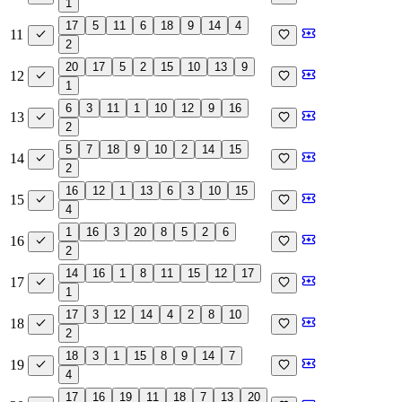
1
17
5
11
6
18
9
14
4
11
2
20
17
5
2
15
10
13
9
12
1
6
3
11
1
10
12
9
16
13
2
5
7
18
9
10
2
14
15
14
2
16
12
1
13
6
3
10
15
15
4
1
16
3
20
8
5
2
6
16
2
14
16
1
8
11
15
12
17
17
1
17
3
12
14
4
2
8
10
18
2
18
3
1
15
8
9
14
7
19
4
17
16
19
11
18
7
13
20