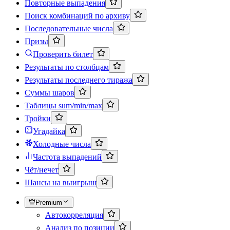
Повторные выпадения
Поиск комбинаций по архиву
Последовательные числа
Призы
Проверить билет
Результаты по столбцам
Результаты последнего тиража
Суммы шаров
Таблицы sum/min/max
Тройки
Угадайка
Холодные числа
Частота выпадений
Чёт/нечет
Шансы на выигрыш
Premium
Автокорреляция
Анализ по позиции