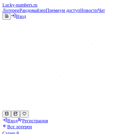
Lucky-numbers.ru
Лотереи
Рандомайзер
Премиум доступ
Новости
Чат
Вход
Вход
Регистрация
Все лотереи
Супер 8