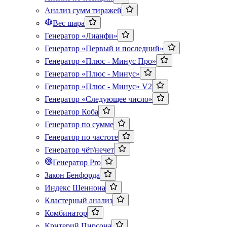
Анализ сумм тиражей
Вес шара
Генератор «Лианфи»
Генератор «Первый и последний»
Генератор «Плюс - Минус Про»
Генератор «Плюс - Минус»
Генератор «Плюс - Минус» V2
Генератор «Следующее число»
Генератор Коба
Генератор по сумме
Генератор по частоте
Генератор чёт/нечет
Генератор Pro
Закон Бенфорда
Индекс Шеннона
Кластерный анализ
Комбинатор
Критерий Пирсона