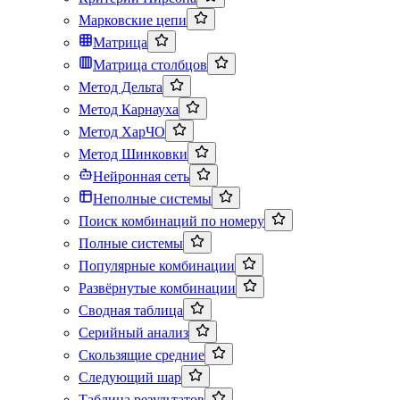
Марковские цепи
Матрица
Матрица столбцов
Метод Дельта
Метод Карнауха
Метод ХарЧО
Метод Шинковки
Нейронная сеть
Неполные системы
Поиск комбинаций по номеру
Полные системы
Популярные комбинации
Развёрнутые комбинации
Сводная таблица
Серийный анализ
Скользящие средние
Следующий шар
Таблица результатов