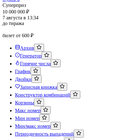
Суперприз
10 000 000 ₽
7 августа в 13:34
до тиража
билет от 600 ₽
Архив
Генератор
Горячие числа
График
Двойки
Записная книжка
Конструктор комбинаций
Корзины
Макс номер
Мин номер
Мин/макс номер
Периодичность выпадений