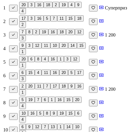
20
3
16
18
2
19
4
9
1
Суперприз
4
17
3
16
5
7
11
15
18
2
2
7
8
2
19
16
18
20
12
3
1 200
3
9
3
12
11
10
20
14
15
4
1
20
6
8
4
16
1
3
12
5
1
6
15
4
11
16
20
5
17
6
3
2
20
11
7
17
18
9
16
7
1 200
1
5
19
7
6
1
16
15
20
8
4
10
16
5
8
9
19
15
6
9
4
6
9
12
7
13
1
14
10
10