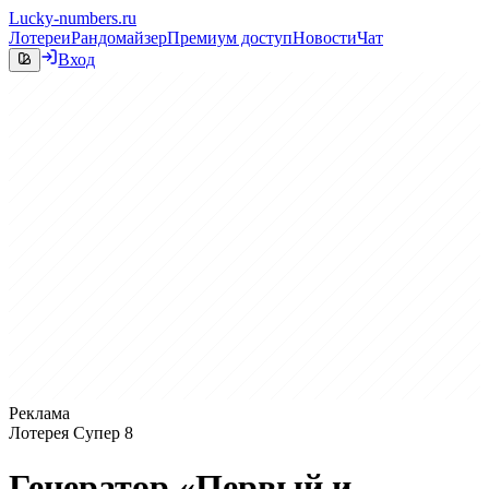
Lucky-numbers.ru
Лотереи
Рандомайзер
Премиум доступ
Новости
Чат
Вход
Реклама
Лотерея Супер 8
Генератор «Первый и