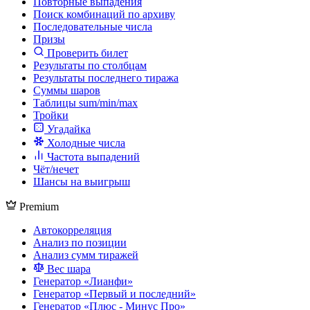
Повторные выпадения
Поиск комбинаций по архиву
Последовательные числа
Призы
Проверить билет
Результаты по столбцам
Результаты последнего тиража
Суммы шаров
Таблицы sum/min/max
Тройки
Угадайка
Холодные числа
Частота выпадений
Чёт/нечет
Шансы на выигрыш
Premium
Автокорреляция
Анализ по позиции
Анализ сумм тиражей
Вес шара
Генератор «Лианфи»
Генератор «Первый и последний»
Генератор «Плюс - Минус Про»