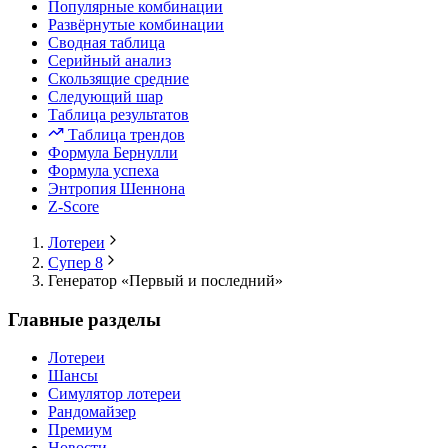
Популярные комбинации
Развёрнутые комбинации
Сводная таблица
Серийный анализ
Скользящие средние
Следующий шар
Таблица результатов
Таблица трендов
Формула Бернулли
Формула успеха
Энтропия Шеннона
Z-Score
Лотереи
Супер 8
Генератор «Первый и последний»
Главные разделы
Лотереи
Шансы
Симулятор лотереи
Рандомайзер
Премиум
Новости