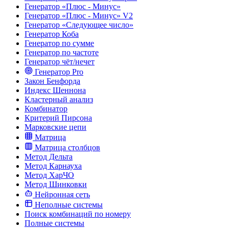
Генератор «Плюс - Минус»
Генератор «Плюс - Минус» V2
Генератор «Следующее число»
Генератор Коба
Генератор по сумме
Генератор по частоте
Генератор чёт/нечет
Генератор Pro
Закон Бенфорда
Индекс Шеннона
Кластерный анализ
Комбинатор
Критерий Пирсона
Марковские цепи
Матрица
Матрица столбцов
Метод Дельта
Метод Карнауха
Метод ХарЧО
Метод Шинковки
Нейронная сеть
Неполные системы
Поиск комбинаций по номеру
Полные системы