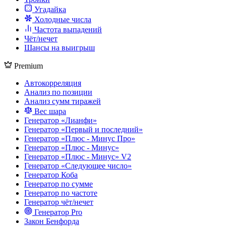
Угадайка
Холодные числа
Частота выпадений
Чёт/нечет
Шансы на выигрыш
Premium
Автокорреляция
Анализ по позиции
Анализ сумм тиражей
Вес шара
Генератор «Лианфи»
Генератор «Первый и последний»
Генератор «Плюс - Минус Про»
Генератор «Плюс - Минус»
Генератор «Плюс - Минус» V2
Генератор «Следующее число»
Генератор Коба
Генератор по сумме
Генератор по частоте
Генератор чёт/нечет
Генератор Pro
Закон Бенфорда