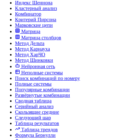
Индекс Шеннона
Кластерный анализ
Комбинатор
Критерий Пирсона
Марковские цепи
Матрица
Матрица столбцов
Метод Дельта
Метод Карнауха
Метод ХарЧО
Метод Шинковки
Нейронная сеть
Неполные системы
Поиск комбинаций по номеру
Полные системы
Популярные комбинации
Развёрнутые комбинации
Сводная таблица
Серийный анализ
Скользящие средние
Следующий шар
Таблица результатов
Таблица трендов
Формула Бернулли