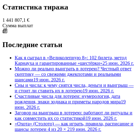
Статистика тиража
1 441 807,1 €
Сумма выплат
Последние статьи
Как я сыграл в «Великолепную 8»: 102 билета, метод
Карнауха и гарантированные «шестёрки»
25 июн. 2026 г.
Можно ли реально выиграть в лотерею? Честный ответ
скептику — со свежими джекпотами и реальными
шансами
19 июн. 2026 г.
Сны и числа: к чему снятся числа, деньги и выигрыш —
и стоит ли ставить их в лотерею
19 июн. 2026 г.
Счастливые числа для лотереи: нумерология, дата
рождения, знаки зодиака и приметы народов мира
19
июн. 2026 г.
Заговор на выигрыш в лотерею: работают ли ритуалы и
как совместить их со статистикой
19 июн. 2026 г.
«Охота» (Столото) — как играть, правила, расписание и
шансы лотереи 4 из 20 × 2
19 июн. 2026 г.