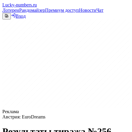
Lucky-numbers.ru
Лотереи
Рандомайзер
Премиум доступ
Новости
Чат
Вход
Реклама
Австрия: EuroDreams
Результаты тиража №256