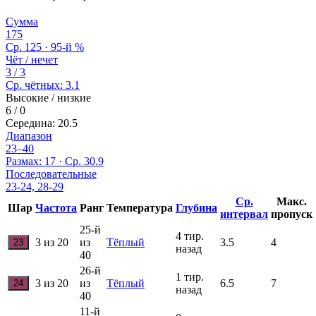
Сумма
175
Ср. 125 · 95-й %
Чёт / нечет
3 / 3
Ср. чётных: 3.1
Высокие / низкие
6 / 0
Середина: 20.5
Диапазон
23–40
Размах: 17 · Ср. 30.9
Последовательные
23‑24, 28‑29
Ср.
Макс.
Шар
Частота
Ранг
Температура
Глубина
интервал
пропуск
25-й
4 тир.
3 из 20
из
Тёплый
3.5
4
23
назад
40
26-й
1 тир.
3 из 20
из
Тёплый
6.5
7
24
назад
40
11-й