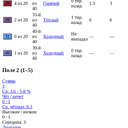
0 тир.
4 из 20
из
Горячий
1.3
3
28
назад
40
33-й
1 тир.
2 из 20
из
Тёплый
6
6
29
назад
40
40-й
Не
0 из 20
из
Холодный
—
—
31
выпадал
40
39-й
0 тир.
1 из 20
из
Холодный
—
—
40
назад
40
Поле 2 (1–5)
Сумма
3
Ср. 3.6 · 5-й %
Чёт / нечет
0 / 1
Ср. чётных: 0.3
Высокие / низкие
0 / 1
Середина: 3
Диапазон