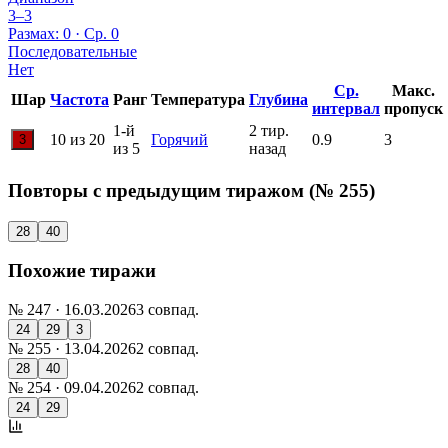
3–3
Размах: 0 · Ср. 0
Последовательные
Нет
Ср.
Макс.
Шар
Частота
Ранг
Температура
Глубина
интервал
пропуск
1-й
2 тир.
10 из 20
Горячий
0.9
3
3
из 5
назад
Повторы с предыдущим тиражом
(№ 255)
28
40
Похожие тиражи
№ 247 ·
16.03.2026
3 совпад.
24
29
3
№ 255 ·
13.04.2026
2 совпад.
28
40
№ 254 ·
09.04.2026
2 совпад.
24
29