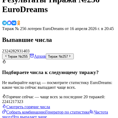
EuroDreams
Тираж № 256 лотереи EuroDreams от
16 апреля 2026 г. в 20:45
Выпавшие числа
23
24
28
29
31
40
3
Архив
Тираж №255
Тираж №257
Подбираете числа к следующему тиражу?
Не выбирайте наугад — посмотрите статистику EuroDreams:
какие числа сейчас выпадают чаще всех.
Горячие сейчас — чаще всех за последние 20 тиражей:
22
4
12
17
3
23
Смотреть горячие числа
Собрать комбинацию
Генератор по статистике
Частота
чисел
Что выпадает чаще