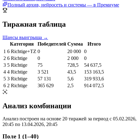
Полный архив, нейросеть и системы — в Премиуме
Тиражная таблица
Шансы выигрыша →
Категория
Победителей
Сумма
Итого
1
6 Richtige+TZ
0
20 000
0
2
6 Richtige
0
2 000
0
3
5 Richtige
75
728,5
54 637,5
4
4 Richtige
3 521
43,5
153 163,5
5
3 Richtige
57 131
5,6
319 933,6
6
2 Richtige
365 629
2,5
914 072,5
Анализ комбинации
Анализ построен на основе 20 тиражей за период с
05.02.2026,
20:45
по
13.04.2026, 20:45
Поле 1 (1–40)