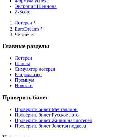
Формула успеха
Энтропия Шеннона
Z-Score
Лотереи
EuroDreams
Чёт/нечет
Главные разделы
Лотереи
Шансы
Симулятор лотереи
Рандомайзер
Премиум
Новости
Проверить билет
Проверить билет Мечталлион
Проверить билет Русское лото
Проверить билет Жилищная лотерея
Проверить билет Золотая подкова