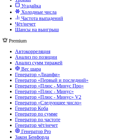
Угадайка
Холодные числа
Частота выпадений
Чёт/нечет
Шансы на выигрыш
Premium
Автокорреляция
Анализ по позиции
Анализ сумм тиражей
Вес шара
Генератор «Лианфи»
Генератор «Первый и последний»
Генератор «Плюс - Минус Про»
Генератор «Плюс - Минус»
Генератор «Плюс - Минус» V2
Генератор «Следующее число»
Генератор Коба
Генератор по сумме
Генератор по частоте
Генератор чёт/нечет
Генератор Pro
Закон Бенфорда