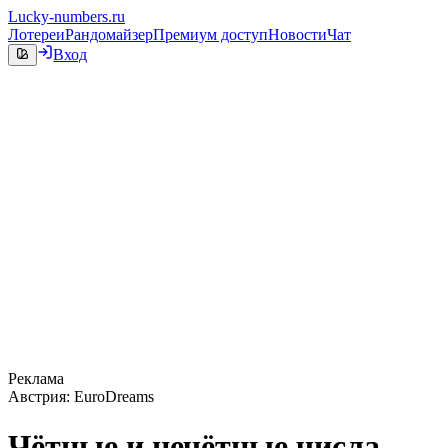
Lucky-numbers.ru
Лотереи
Рандомайзер
Премиум доступ
Новости
Чат
Вход
Реклама
Австрия: EuroDreams
Чётные и нечётные числа