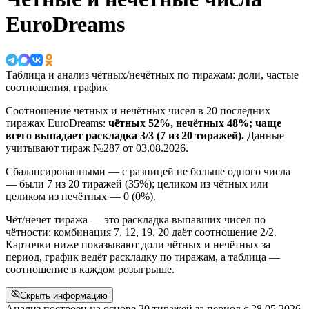
EuroDreams
Таблица и анализ чётных/нечётных по тиражам: доли, частые
соотношения, график
Соотношение чётных и нечётных чисел в 20 последних
тиражах EuroDreams:
чётных 52%, нечётных 48%; чаще
всего выпадает раскладка 3/3 (7 из 20 тиражей).
Данные
учитывают тираж №287 от 03.08.2026.
Сбалансированными — с разницей не больше одного числа
— были 7 из 20 тиражей (35%); целиком из чётных или
целиком из нечётных — 0 (0%).
Чёт/нечет тиража — это раскладка выпавших чисел по
чётности: комбинация 7, 12, 19, 20 даёт соотношение 2/2.
Карточки ниже показывают доли чётных и нечётных за
период, график ведёт раскладку по тиражам, а таблица —
соотношение в каждом розыгрыше.
Скрыть информацию
Анализ построен на основе 20 тиражей за период с
28.05.2026,