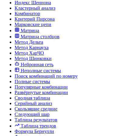
Индекс Шеннона
Кластерный анализ
Комбинатор
Критерий Пирсона
Марковские цепи
Матрица
Матрица столбцов
Метод Дельта
Метод Карнауха
Метод ХарЧО
Метод Шинковки
Нейронная сеть
Неполные системы
Поиск комбинаций по номеру
Полные системы
Популярные комбинации
Развёрнутые комбинации
Сводная таблица
Серийный анализ
Скользящие средние
Следующий шар
Таблица результатов
Таблица трендов
Формула Бернулли