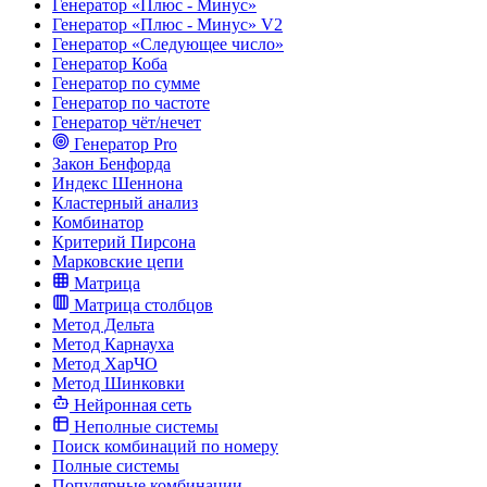
Генератор «Плюс - Минус»
Генератор «Плюс - Минус» V2
Генератор «Следующее число»
Генератор Коба
Генератор по сумме
Генератор по частоте
Генератор чёт/нечет
Генератор Pro
Закон Бенфорда
Индекс Шеннона
Кластерный анализ
Комбинатор
Критерий Пирсона
Марковские цепи
Матрица
Матрица столбцов
Метод Дельта
Метод Карнауха
Метод ХарЧО
Метод Шинковки
Нейронная сеть
Неполные системы
Поиск комбинаций по номеру
Полные системы
Популярные комбинации