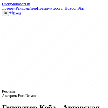
Lucky-numbers.ru
Лотереи
Рандомайзер
Премиум доступ
Новости
Чат
Вход
Реклама
Австрия: EuroDreams
Генератор Коба - Авторская