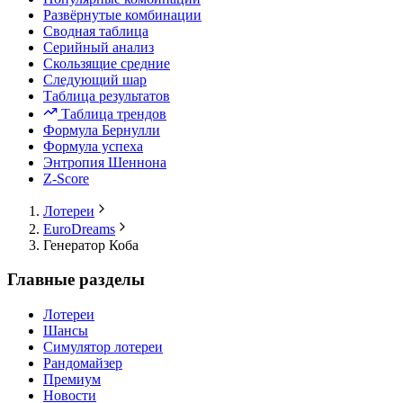
Развёрнутые комбинации
Сводная таблица
Серийный анализ
Скользящие средние
Следующий шар
Таблица результатов
Таблица трендов
Формула Бернулли
Формула успеха
Энтропия Шеннона
Z-Score
Лотереи
EuroDreams
Генератор Коба
Главные разделы
Лотереи
Шансы
Симулятор лотереи
Рандомайзер
Премиум
Новости