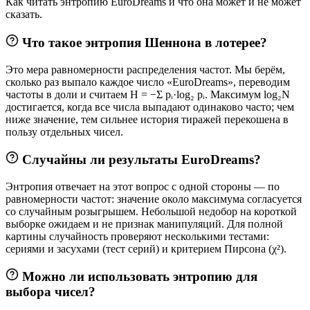
Как читать энтропию EuroDreams и что она может и не может
сказать.
Что такое энтропия Шеннона в лотерее?
Это мера равномерности распределения частот. Мы берём,
сколько раз выпало каждое число «EuroDreams», переводим
частоты в доли и считаем H = −Σ pᵢ·log₂ pᵢ. Максимум log₂N
достигается, когда все числа выпадают одинаково часто; чем
ниже значение, тем сильнее история тиражей перекошена в
пользу отдельных чисел.
Случайны ли результаты EuroDreams?
Энтропия отвечает на этот вопрос с одной стороны — по
равномерности частот: значение около максимума согласуется
со случайным розыгрышем. Небольшой недобор на короткой
выборке ожидаем и не признак манипуляций. Для полной
картины случайность проверяют несколькими тестами:
сериями и засухами (тест серий) и критерием Пирсона (χ²).
Можно ли использовать энтропию для
выбора чисел?