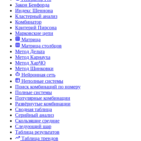
Закон Бенфорда
Индекс Шеннона
Кластерный анализ
Комбинатор
Критерий Пирсона
Марковские цепи
Матрица
Матрица столбцов
Метод Дельта
Метод Карнауха
Метод ХарЧО
Метод Шинковки
Нейронная сеть
Неполные системы
Поиск комбинаций по номеру
Полные системы
Популярные комбинации
Развёрнутые комбинации
Сводная таблица
Серийный анализ
Скользящие средние
Следующий шар
Таблица результатов
Таблица трендов