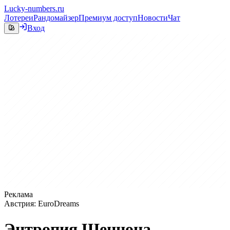
Lucky-numbers.ru
Лотереи
Рандомайзер
Премиум доступ
Новости
Чат
Вход
Реклама
Австрия: EuroDreams
Энтропия Шеннона —