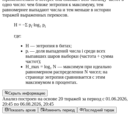
одно число: чем ближе энтропия к максимуму, тем
равномернее выпадают числа и тем меньше в истории
тиражей выраженных перекосов.
H = −Σ p
·log₂ p
i
i
где:
H — энтропия в битах;
pᵢ — доля выпадений числа i среди всех
выпавших шаров выборки (частота ÷ сумма
частот);
H_max = log₂ N — максимум при идеально
равномерном распределении N чисел; на
странице энтропия сравнивается с этим
максимумом в процентах.
Скрыть информацию
Анализ построен на основе 20 тиражей за период с
01.06.2026,
20:45
по
06.08.2026, 20:45
Показать архив
Изменить период
Последний тираж