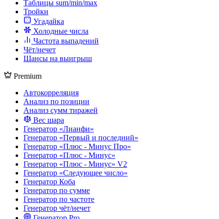
Таблицы sum/min/max
Тройки
Угадайка
Холодные числа
Частота выпадений
Чёт/нечет
Шансы на выигрыш
Premium
Автокорреляция
Анализ по позиции
Анализ сумм тиражей
Вес шара
Генератор «Лианфи»
Генератор «Первый и последний»
Генератор «Плюс - Минус Про»
Генератор «Плюс - Минус»
Генератор «Плюс - Минус» V2
Генератор «Следующее число»
Генератор Коба
Генератор по сумме
Генератор по частоте
Генератор чёт/нечет
Генератор Pro