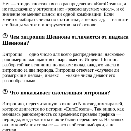
Нет — это диагностика всего распределения «EuroDreams», а
не подсказчик: у энтропии нет «рекомендуемых чисел», и её
значение не меняет шансы ни одной комбинации. Если
хочется выбирать числа по статистике, а не наугад, — начните
с таблицы частот и инструментов на её основе.
Чем энтропия Шеннона отличается от индекса
Шеннона?
Энтропия — одно число для всего распределения: насколько
равномерно выпадают все шары вместе. Индекс Шеннона —
разбор той же величины по шарам: вклад каждого числа в
энтропию за два периода. Энтропия отвечает «случаен ли
розыгрыш в целом», индекс — «какие числа делают его
разнообразным».
Что показывает скользящая энтропия?
Энтропию, пересчитанную в окне из N последних тиражей,
которое двигается по истории «EuroDreams». Так видно, как
менялась равномерность со временем: провалы графика —
периоды, когда частоты в окне были перекошены. На малых
окнах колебания сильнее — это свойство выборки, а не
сигнал.