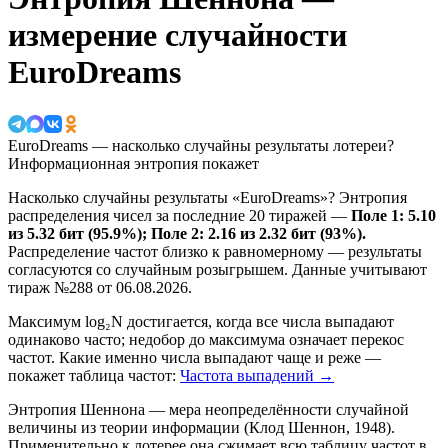
измерение случайности
EuroDreams
EuroDreams — насколько случайны результаты лотереи?
Информационная энтропия покажет
Насколько случайны результаты «EuroDreams»? Энтропия
распределения чисел за последние 20 тиражей —
Поле 1: 5.10
из 5.32 бит (95.9%); Поле 2: 2.16 из 2.32 бит (93%).
Распределение частот близко к равномерному — результаты
согласуются со случайным розыгрышем.
Данные учитывают
тираж №288 от 06.08.2026.
Максимум log₂N достигается, когда все числа выпадают
одинаково часто; недобор до максимума означает перекос
частот. Какие именно числа выпадают чаще и реже —
покажет таблица частот:
Частота выпадений →
Энтропия Шеннона — мера неопределённости случайной
величины из теории информации (Клод Шеннон, 1948).
Применительно к лотерее она сжимает всю таблицу частот в