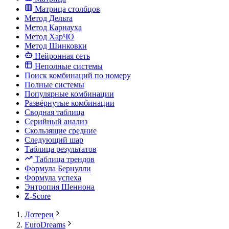
Матрица столбцов
Метод Дельта
Метод Карнауха
Метод ХарЧО
Метод Шинковки
Нейронная сеть
Неполные системы
Поиск комбинаций по номеру
Полные системы
Популярные комбинации
Развёрнутые комбинации
Сводная таблица
Серийный анализ
Скользящие средние
Следующий шар
Таблица результатов
Таблица трендов
Формула Бернулли
Формула успеха
Энтропия Шеннона
Z-Score
Лотереи
EuroDreams