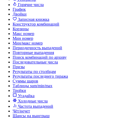
Горячие числа
График
Двойки
Записная книжка
Конструктор комбинаций
Корзины
Макс номер
Мин номер
Мин/макс номер
Периодичность выпадений
Повторные выпадения
Поиск комбинаций по архиву
Последовательные числа
Призы
Результаты по столбцам
Результаты последнего тиража
Суммы шаров
Таблицы sum/min/max
Тройки
Угадайка
Холодные числа
Частота выпадений
Чёт/нечет
Шансы на выигрыш