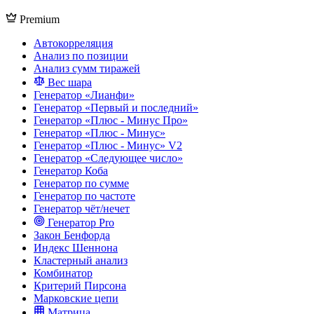
Premium
Автокорреляция
Анализ по позиции
Анализ сумм тиражей
Вес шара
Генератор «Лианфи»
Генератор «Первый и последний»
Генератор «Плюс - Минус Про»
Генератор «Плюс - Минус»
Генератор «Плюс - Минус» V2
Генератор «Следующее число»
Генератор Коба
Генератор по сумме
Генератор по частоте
Генератор чёт/нечет
Генератор Pro
Закон Бенфорда
Индекс Шеннона
Кластерный анализ
Комбинатор
Критерий Пирсона
Марковские цепи
Матрица