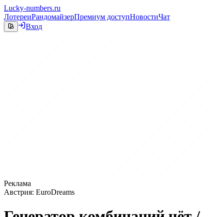
Lucky-numbers.ru
Лотереи
Рандомайзер
Премиум доступ
Новости
Чат
Вход
Реклама
Австрия: EuroDreams
Генератор комбинаций чёт /