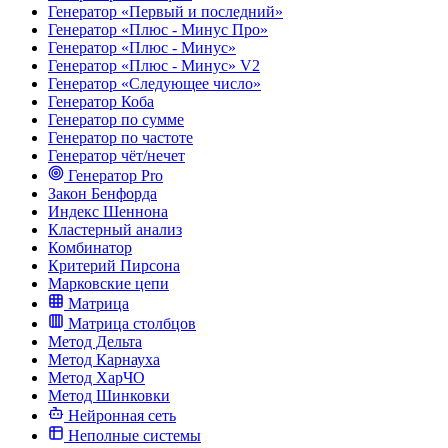
Генератор «Первый и последний»
Генератор «Плюс - Минус Про»
Генератор «Плюс - Минус»
Генератор «Плюс - Минус» V2
Генератор «Следующее число»
Генератор Коба
Генератор по сумме
Генератор по частоте
Генератор чёт/нечет
Генератор Pro
Закон Бенфорда
Индекс Шеннона
Кластерный анализ
Комбинатор
Критерий Пирсона
Марковские цепи
Матрица
Матрица столбцов
Метод Дельта
Метод Карнауха
Метод ХарЧО
Метод Шинковки
Нейронная сеть
Неполные системы