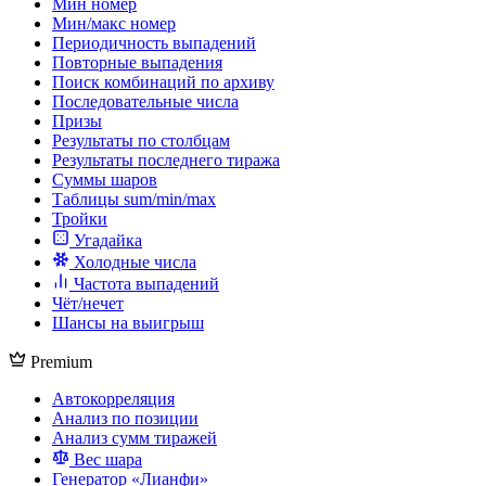
Мин номер
Мин/макс номер
Периодичность выпадений
Повторные выпадения
Поиск комбинаций по архиву
Последовательные числа
Призы
Результаты по столбцам
Результаты последнего тиража
Суммы шаров
Таблицы sum/min/max
Тройки
Угадайка
Холодные числа
Частота выпадений
Чёт/нечет
Шансы на выигрыш
Premium
Автокорреляция
Анализ по позиции
Анализ сумм тиражей
Вес шара
Генератор «Лианфи»