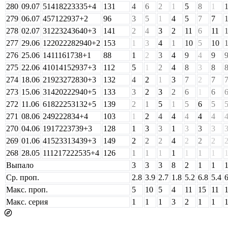
280
09.07
5
14
18
22
33
35
+
4
131
4
6
2
1
5
8
1
279
06.07
4
5
7
12
29
37
+
2
96
3
5
1
4
5
7
7
278
02.07
3
12
23
24
36
40
+
3
141
2
4
3
2
11
6
11
277
29.06
12
20
22
28
29
40
+
2
153
1
3
4
1
10
5
10
276
25.06
1
4
11
16
17
38
+
1
88
1
2
3
4
9
4
9
275
22.06
4
10
14
15
29
37
+
3
112
5
1
2
4
8
3
8
274
18.06
2
19
23
27
28
30
+
3
132
4
2
1
3
7
2
7
273
15.06
3
14
20
22
29
40
+
5
133
3
2
3
2
6
1
6
272
11.06
6
18
22
25
31
32
+
5
139
2
1
5
1
5
6
5
271
08.06
2
4
9
22
28
34
+
4
103
1
2
4
4
4
4
4
270
04.06
1
9
17
22
37
39
+
3
128
1
3
3
1
3
3
3
269
01.06
4
15
23
31
34
39
+
3
149
2
2
2
4
2
2
2
268
28.05
11
12
17
22
25
35
+
4
126
1
1
1
1
1
1
1
Выпало
3
3
3
8
2
1
1
Ср. проп.
2.8
3.9
2.7
1.8
5.2
6.8
5.4
6
Макс. проп.
5
10
5
4
11
15
11
Макс. серия
1
1
1
3
2
1
1