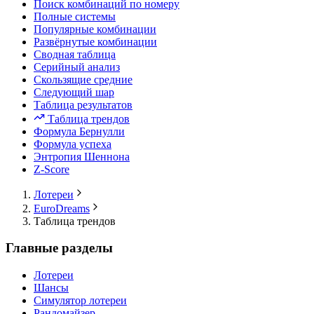
Поиск комбинаций по номеру
Полные системы
Популярные комбинации
Развёрнутые комбинации
Сводная таблица
Серийный анализ
Скользящие средние
Следующий шар
Таблица результатов
Таблица трендов
Формула Бернулли
Формула успеха
Энтропия Шеннона
Z-Score
Лотереи
EuroDreams
Таблица трендов
Главные разделы
Лотереи
Шансы
Симулятор лотереи
Рандомайзер