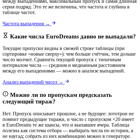
между выпадениями, максимальный пропуск и самая длинная
серия подряд. Это те же величины, что частота и глубина в
таблице частот.
Частота выпадения →
Какие числа EuroDreams давно не выпадали?
Текущие пропуски видны в свежей строке таблицы (при
сортировке «новые сверху»): чем больше счётчик, тем дольше
число молчит. Сравнить текущий пропуск с типичным
интервалом числа — средним и медианным расстоянием
между его выпадениями — можно в анализе выпадений.
Анализ выпадений чисел →
Можно ли по пропускам предсказать
следующий тираж?
Нет. Пропуск описывает прошлое, а не будущее: лототрон не
помнит предыдущие тиражи, и число с пропуском ×20 имеет
в EuroDreams те же шансы, что и выпавшее вчера. Таблица
полезна как система отбора — выбирать числа по истории, а
не наугад; собрать из них комбинацию можно в генераторе.