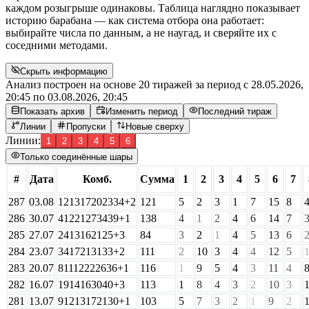
каждом розыгрыше одинаковы. Таблица наглядно показывает
историю барабана — как система отбора она работает:
выбирайте числа по данным, а не наугад, и сверяйте их с
соседними методами.
Скрыть информацию
Анализ построен на основе 20 тиражей за период с
28.05.2026,
20:45
по
03.08.2026, 20:45
Показать архив
Изменить период
Последний тираж
Линии
Пропуски
Новые сверху
Линии:
1
2
3
4
5
6
Только соединённые шары
#
Дата
Комб.
Сумма
1
2
3
4
5
6
7
287
03.08
12
13
17
20
23
34
+
2
121
5
2
3
1
7
15
8
286
30.07
4
12
21
27
34
39
+
1
138
4
1
2
4
6
14
7
285
27.07
2
4
13
16
21
25
+
3
84
3
2
1
4
5
13
6
284
23.07
3
4
17
21
31
33
+
2
111
2
10
3
4
4
12
5
283
20.07
8
11
12
22
26
36
+
1
116
1
9
5
4
3
11
4
282
16.07
1
9
14
16
30
40
+
3
113
1
8
4
3
2
10
3
281
13.07
9
12
13
17
21
30
+
1
103
5
7
3
2
1
9
2