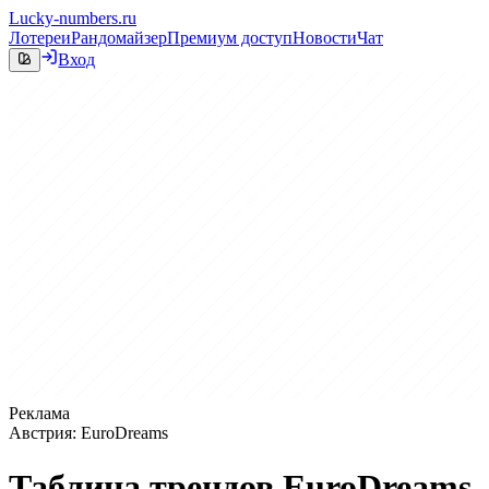
Lucky-numbers.ru
Лотереи
Рандомайзер
Премиум доступ
Новости
Чат
Вход
Реклама
Австрия: EuroDreams
Таблица трендов EuroDreams