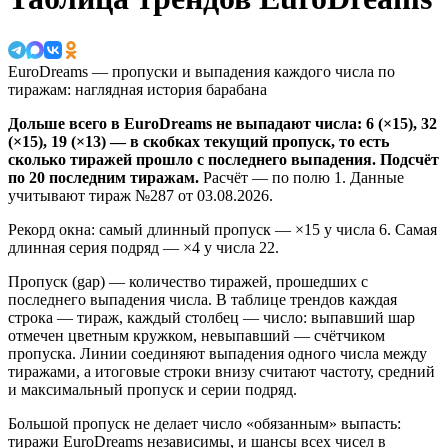
EuroDreams — пропуски и выпадения каждого числа по
тиражам: наглядная история барабана
Дольше всего в EuroDreams не выпадают числа: 6 (×15), 32
(×15), 19 (×13) — в скобках текущий пропуск, то есть
сколько тиражей прошло с последнего выпадения. Подсчёт
по 20 последним тиражам.
Расчёт — по полю 1. Данные
учитывают тираж №287 от 03.08.2026.
Рекорд окна: самый длинный пропуск — ×15 у числа 6.
Самая
длинная серия подряд — ×4 у числа 22.
Пропуск (gap) — количество тиражей, прошедших с
последнего выпадения числа. В таблице трендов каждая
строка — тираж, каждый столбец — число: выпавший шар
отмечен цветным кружком, невыпавший — счётчиком
пропуска. Линии соединяют выпадения одного числа между
тиражами, а итоговые строки внизу считают частоту, средний
и максимальный пропуск и серии подряд.
Большой пропуск не делает число «обязанным» выпасть:
тиражи EuroDreams независимы, и шансы всех чисел в