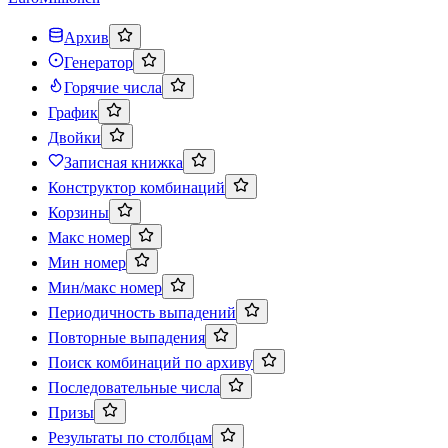
Архив
Генератор
Горячие числа
График
Двойки
Записная книжка
Конструктор комбинаций
Корзины
Макс номер
Мин номер
Мин/макс номер
Периодичность выпадений
Повторные выпадения
Поиск комбинаций по архиву
Последовательные числа
Призы
Результаты по столбцам