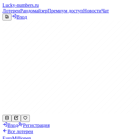
Lucky-numbers.ru
Лотереи
Рандомайзер
Премиум доступ
Новости
Чат
Вход
Вход
Регистрация
Все лотереи
EuroMillionen