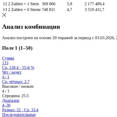
12
2 Zahlen + 1 Stern
369 066
5,9
2 177 489,4
13
2 Zahlen + 0 Sterne
748 811
4,7
3 519 411,7
Анализ комбинации
Анализ построен на основе 20 тиражей за период с
03.03.2026, 
Поле 1 (1–50)
Сумма
133
Ср. 128.4 · 55-й %
Чёт / нечет
4 / 1
Ср. чётных: 2.7
Высокие / низкие
4 / 1
Середина: 25.5
Диапазон
4–36
Размах: 32 · Ср. 33.4
Последовательные