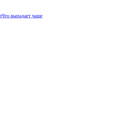
л
Что выпадает чаще