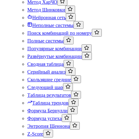
Метод ХарЧО
Метод Шинковки
Нейронная сеть
Неполные системы
Поиск комбинаций по номеру
Полные системы
Популярные комбинации
Развёрнутые комбинации
Сводная таблица
Серийный анализ
Скользящие средние
Следующий шар
Таблица результатов
Таблица трендов
Формула Бернулли
Формула успеха
Энтропия Шеннона
Z-Score