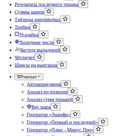
Результаты последнего тиража
Суммы шаров
Таблицы sum/min/max
Тройки
Угадайка
Холодные числа
Частота выпадений
Чёт/нечет
Шансы на выигрыш
Premium
Автокорреляция
Анализ по позиции
Анализ сумм тиражей
Вес шара
Генератор «Лианфи»
Генератор «Первый и последний»
Генератор «Плюс - Минус Про»