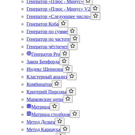
Генератор «Плюс - Минус»
Генератор «Плюс - Минус» V2
Генератор «Следующее число»
Генератор Коба
Генератор по сумме
Генератор по частоте
Генератор чёт/нечет
Генератор Pro
Закон Бенфорда
Индекс Шеннона
Кластерный анализ
Комбинатор
Критерий Пирсона
Марковские цепи
Матрица
Матрица столбцов
Метод Дельта
Метод Карнауха