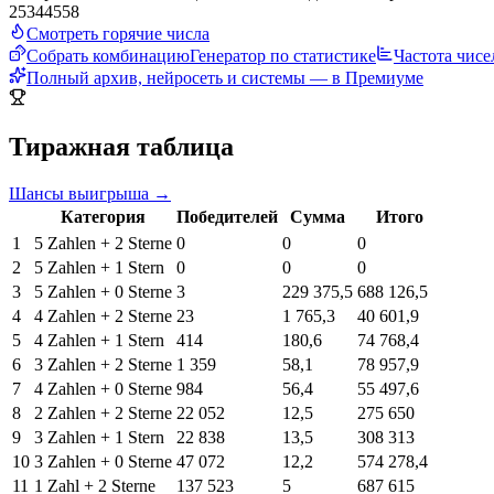
25
34
45
5
8
Смотреть горячие числа
Собрать комбинацию
Генератор по статистике
Частота чисе
Полный архив, нейросеть и системы — в Премиуме
Тиражная таблица
Шансы выигрыша →
Категория
Победителей
Сумма
Итого
1
5 Zahlen + 2 Sterne
0
0
0
2
5 Zahlen + 1 Stern
0
0
0
3
5 Zahlen + 0 Sterne
3
229 375,5
688 126,5
4
4 Zahlen + 2 Sterne
23
1 765,3
40 601,9
5
4 Zahlen + 1 Stern
414
180,6
74 768,4
6
3 Zahlen + 2 Sterne
1 359
58,1
78 957,9
7
4 Zahlen + 0 Sterne
984
56,4
55 497,6
8
2 Zahlen + 2 Sterne
22 052
12,5
275 650
9
3 Zahlen + 1 Stern
22 838
13,5
308 313
10
3 Zahlen + 0 Sterne
47 072
12,2
574 278,4
11
1 Zahl + 2 Sterne
137 523
5
687 615