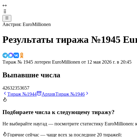
Австрия: EuroMillionen
Результаты тиража №1945 Eur
Тираж № 1945 лотереи EuroMillionen от
12 мая 2026 г. в 20:45
Выпавшие числа
4
26
32
35
36
5
7
Тираж №1944
Архив
Тираж №1946
Подбираете числа к следующему тиражу?
Не выбирайте наугад — посмотрите статистику EuroMillionen: 
Горячие сейчас — чаще всех за последние 20 тиражей: