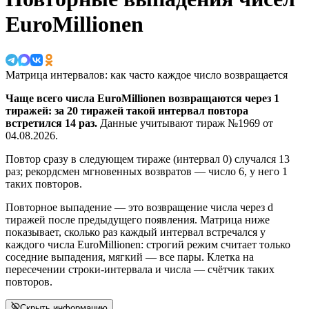
EuroMillionen
Матрица интервалов: как часто каждое число возвращается
Чаще всего числа EuroMillionen возвращаются через 1
тиражей: за 20 тиражей такой интервал повтора
встретился 14 раз.
Данные учитывают тираж №1969 от
04.08.2026.
Повтор сразу в следующем тираже (интервал 0) случался 13
раз; рекордсмен мгновенных возвратов — число 6, у него 1
таких повторов.
Повторное выпадение — это возвращение числа через d
тиражей после предыдущего появления. Матрица ниже
показывает, сколько раз каждый интервал встречался у
каждого числа EuroMillionen: строгий режим считает только
соседние выпадения, мягкий — все пары. Клетка на
пересечении строки-интервала и числа — счётчик таких
повторов.
Скрыть информацию