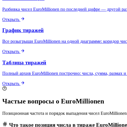
Разбивка чисел EuroMillionen по последней цифре — другой раз
Открыть
График тиражей
Все розыгрыши EuroMillionen на одной диаграмме: коридор чис
Открыть
Таблица тиражей
Полный архив EuroMillionen построчно: числа, сумма, размах и
Открыть
Частые вопросы о EuroMillionen
Позиционная частота и порядок выпадения чисел EuroMillionen
Что такое позиция числа в тираже EuroMillion