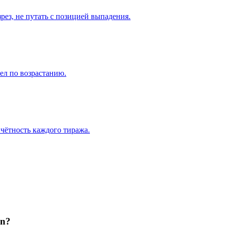
рез, не путать с позицией выпадения.
ел по возрастанию.
 чётность каждого тиража.
en?