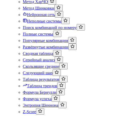
Метод ХарЧО
Метод Шинковки
Нейронная сеть
Неполные системы
Поиск комбинаций по номеру
Полные системы
Популярные комбинации
Развёрнутые комбинации
Сводная таблица
Серийный анализ
Скользящие средние
Следующий шар
Таблица результатов
Таблица трендов
Формула Бернулли
Формула успеха
Энтропия Шеннона
Z-Score