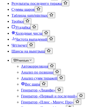
Результаты последнего тиража
Суммы шаров
Таблицы sum/min/max
Тройки
Угадайка
Холодные числа
Частота выпадений
Чёт/нечет
Шансы на выигрыш
Premium
Автокорреляция
Анализ по позиции
Анализ сумм тиражей
Вес шара
Генератор «Лианфи»
Генератор «Первый и последний»
Генератор «Плюс - Минус Про»