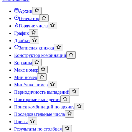
Архив
Генератор
Горячие числа
График
Двойки
Записная книжка
Конструктор комбинаций
Корзины
Макс номер
Мин номер
Мин/макс номер
Периодичность выпадений
Повторные выпадения
Поиск комбинаций по архиву
Последовательные числа
Призы
Результаты по столбцам