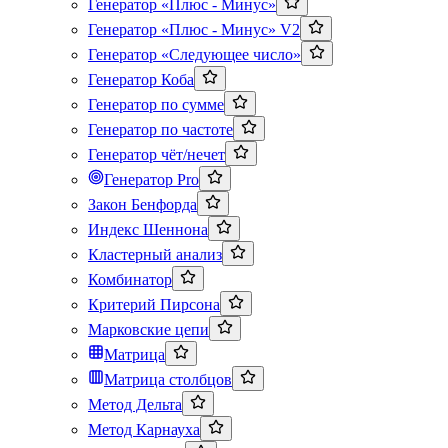
Генератор «Плюс - Минус»
Генератор «Плюс - Минус» V2
Генератор «Следующее число»
Генератор Коба
Генератор по сумме
Генератор по частоте
Генератор чёт/нечет
Генератор Pro
Закон Бенфорда
Индекс Шеннона
Кластерный анализ
Комбинатор
Критерий Пирсона
Марковские цепи
Матрица
Матрица столбцов
Метод Дельта
Метод Карнауха