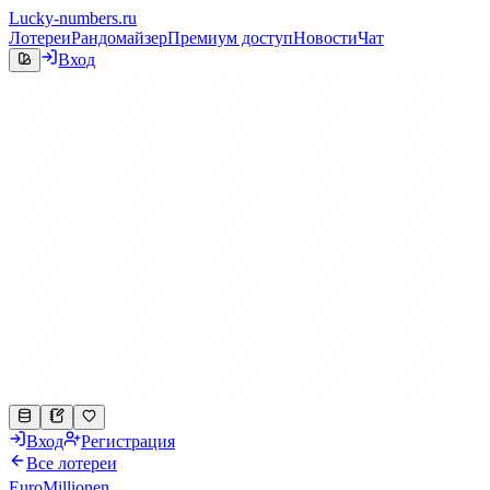
Lucky-numbers.ru
Лотереи
Рандомайзер
Премиум доступ
Новости
Чат
Вход
Вход
Регистрация
Все лотереи
EuroMillionen