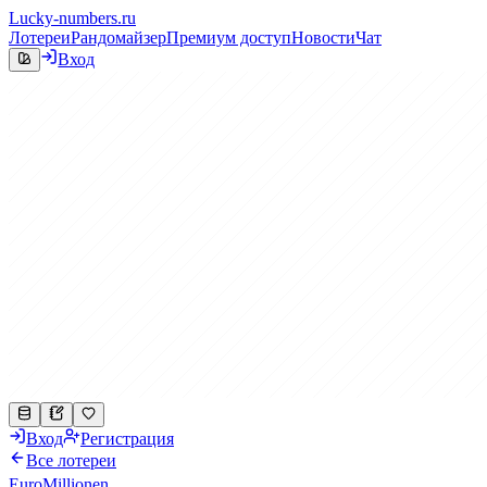
Lucky-numbers.ru
Лотереи
Рандомайзер
Премиум доступ
Новости
Чат
Вход
Вход
Регистрация
Все лотереи
EuroMillionen