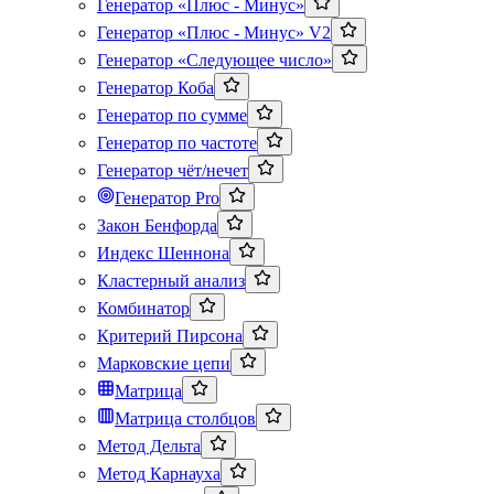
Генератор «Плюс - Минус»
Генератор «Плюс - Минус» V2
Генератор «Следующее число»
Генератор Коба
Генератор по сумме
Генератор по частоте
Генератор чёт/нечет
Генератор Pro
Закон Бенфорда
Индекс Шеннона
Кластерный анализ
Комбинатор
Критерий Пирсона
Марковские цепи
Матрица
Матрица столбцов
Метод Дельта
Метод Карнауха