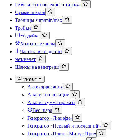
Результаты последнего тиража
Суммы шаров
Таблицы sum/min/max
Тройки
Угадайка
Холодные числа
Частота выпадений
Чёт/нечет
Шансы на выигрыш
Premium
Автокорреляция
Анализ по позиции
Анализ сумм тиражей
Вес шара
Генератор «Лианфи»
Генератор «Первый и последний»
Генератор «Плюс - Минус Про»