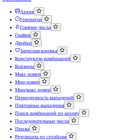
Архив
Генератор
Горячие числа
График
Двойки
Записная книжка
Конструктор комбинаций
Корзины
Макс номер
Мин номер
Мин/макс номер
Периодичность выпадений
Повторные выпадения
Поиск комбинаций по архиву
Последовательные числа
Призы
Результаты по столбцам