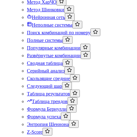
Метод ХарЧО
Метод Шинковки
Нейронная сеть
Неполные системы
Поиск комбинаций по номеру
Полные системы
Популярные комбинации
Развёрнутые комбинации
Сводная таблица
Серийный анализ
Скользящие средние
Следующий шар
Таблица результатов
Таблица трендов
Формула Бернулли
Формула успеха
Энтропия Шеннона
Z-Score