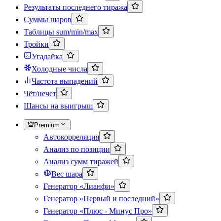
Результаты последнего тиража
Суммы шаров
Таблицы sum/min/max
Тройки
Угадайка
Холодные числа
Частота выпадений
Чёт/нечет
Шансы на выигрыш
Premium
Автокорреляция
Анализ по позиции
Анализ сумм тиражей
Вес шара
Генератор «Лианфи»
Генератор «Первый и последний»
Генератор «Плюс - Минус Про»