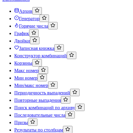
Архив
Генератор
Горячие числа
График
Двойки
Записная книжка
Конструктор комбинаций
Корзины
Макс номер
Мин номер
Мин/макс номер
Периодичность выпадений
Повторные выпадения
Поиск комбинаций по архиву
Последовательные числа
Призы
Результаты по столбцам