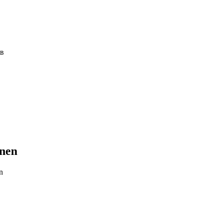
ов
nen
n