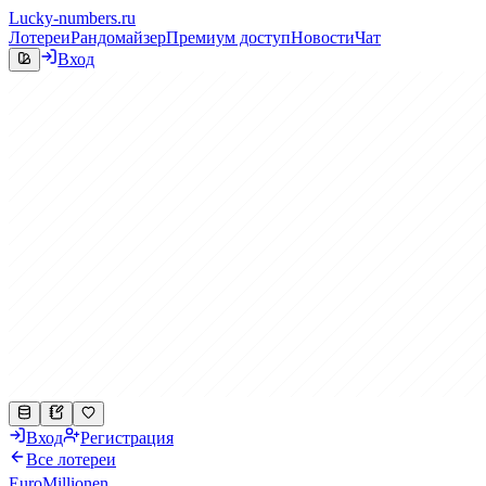
Lucky-numbers.ru
Лотереи
Рандомайзер
Премиум доступ
Новости
Чат
Вход
Вход
Регистрация
Все лотереи
EuroMillionen