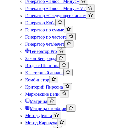
Генератор «Плюс - Минус»
Генератор «Плюс - Минус» V2
Генератор «Следующее число»
Генератор Коба
Генератор по сумме
Генератор по частоте
Генератор чёт/нечет
Генератор Pro
Закон Бенфорда
Индекс Шеннона
Кластерный анализ
Комбинатор
Критерий Пирсона
Марковские цепи
Матрица
Матрица столбцов
Метод Дельта
Метод Карнауха