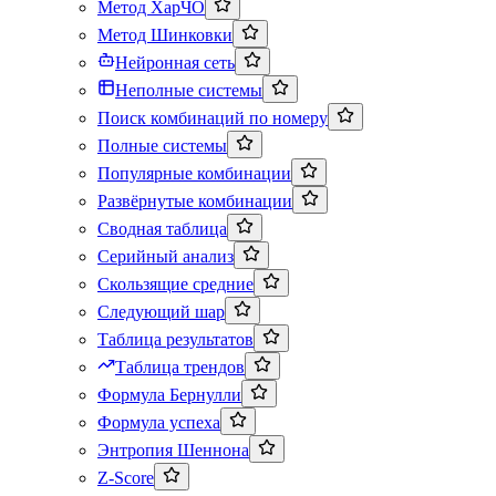
Метод ХарЧО
Метод Шинковки
Нейронная сеть
Неполные системы
Поиск комбинаций по номеру
Полные системы
Популярные комбинации
Развёрнутые комбинации
Сводная таблица
Серийный анализ
Скользящие средние
Следующий шар
Таблица результатов
Таблица трендов
Формула Бернулли
Формула успеха
Энтропия Шеннона
Z-Score