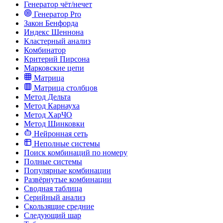
Генератор чёт/нечет
Генератор Pro
Закон Бенфорда
Индекс Шеннона
Кластерный анализ
Комбинатор
Критерий Пирсона
Марковские цепи
Матрица
Матрица столбцов
Метод Дельта
Метод Карнауха
Метод ХарЧО
Метод Шинковки
Нейронная сеть
Неполные системы
Поиск комбинаций по номеру
Полные системы
Популярные комбинации
Развёрнутые комбинации
Сводная таблица
Серийный анализ
Скользящие средние
Следующий шар