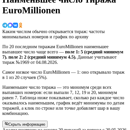
EuroMillionen
Каким числом обычно открывается тираж: частоты
минимальных номеров и график по архиву
По 20 последним тиражам EuroMillionen наименьшее
выпавшее число чаще всего —
поле 1: 5 (средний минимум
7). поле 2: 2 (средний минимум 4.5).
Данные учитывают
тираж №1969 от 04.08.2026.
Самое низкое число EuroMillionen — 1: оно открывало тираж
в 1 из 20 случаев (5%).
Наименьшее число тиража — это минимум среди всех
выпавших номеров: если выпали 7, 12, 19 и 20, минимум
равен 7. Таблица ниже показывает, сколько раз каждое число
оказывалось наименьшим, график ведёт минимумы по датам
тиражей, а клик по строке или точке добавляет шар в вашу
комбинацию.
Скрыть информацию
Анализ построен на основе 20 тиражей за период с
29.05.2026,