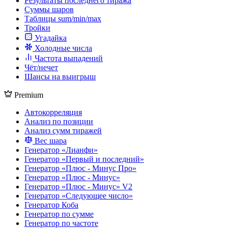
Результаты последнего тиража
Суммы шаров
Таблицы sum/min/max
Тройки
Угадайка
Холодные числа
Частота выпадений
Чёт/нечет
Шансы на выигрыш
Premium
Автокорреляция
Анализ по позиции
Анализ сумм тиражей
Вес шара
Генератор «Лианфи»
Генератор «Первый и последний»
Генератор «Плюс - Минус Про»
Генератор «Плюс - Минус»
Генератор «Плюс - Минус» V2
Генератор «Следующее число»
Генератор Коба
Генератор по сумме
Генератор по частоте