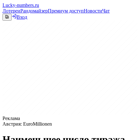
Lucky-numbers.ru
Лотереи
Рандомайзер
Премиум доступ
Новости
Чат
Вход
Реклама
Австрия: EuroMillionen
Наименьшее число тиража