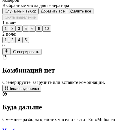
номеров
Выбранные числа для генератора
Случайный выбор
Добавить все
Удалить все
Снять выделение
1 поле:
1
2
3
5
6
8
10
2 поле:
1
2
4
5
0
Сгенерировать
Комбинаций нет
Cгенерируйте, загрузите или вставьте комбинации.
Числовыделялка
Куда дальше
Смежные разборы крайних чисел и частот EuroMillionen