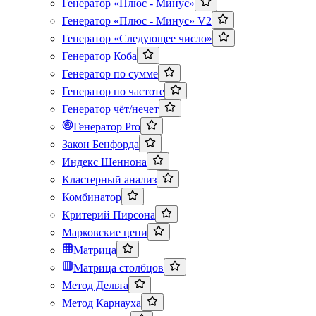
Генератор «Плюс - Минус»
Генератор «Плюс - Минус» V2
Генератор «Следующее число»
Генератор Коба
Генератор по сумме
Генератор по частоте
Генератор чёт/нечет
Генератор Pro
Закон Бенфорда
Индекс Шеннона
Кластерный анализ
Комбинатор
Критерий Пирсона
Марковские цепи
Матрица
Матрица столбцов
Метод Дельта
Метод Карнауха