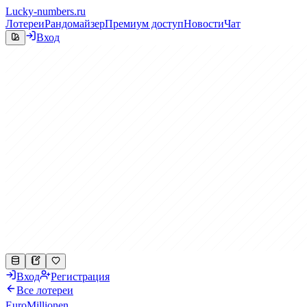
Lucky-numbers.ru
Лотереи
Рандомайзер
Премиум доступ
Новости
Чат
Вход
Вход
Регистрация
Все лотереи
EuroMillionen