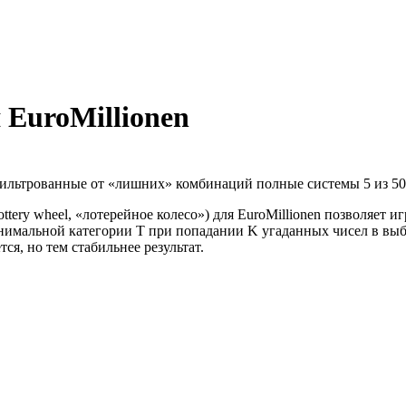
 EuroMillionen
фильтрованные от «лишних» комбинаций полные системы 5 из 50
ttery wheel, «лотерейное колесо») для EuroMillionen позволяет
имальной категории T при попадании K угаданных чисел в выб
ся, но тем стабильнее результат.