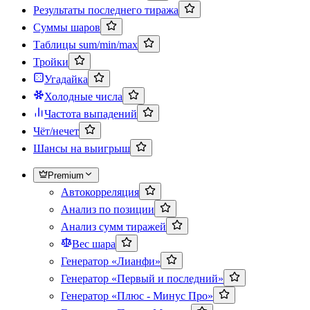
Результаты последнего тиража
Суммы шаров
Таблицы sum/min/max
Тройки
Угадайка
Холодные числа
Частота выпадений
Чёт/нечет
Шансы на выигрыш
Premium
Автокорреляция
Анализ по позиции
Анализ сумм тиражей
Вес шара
Генератор «Лианфи»
Генератор «Первый и последний»
Генератор «Плюс - Минус Про»