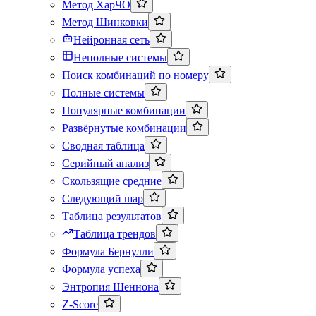
Метод ХарЧО
Метод Шинковки
Нейронная сеть
Неполные системы
Поиск комбинаций по номеру
Полные системы
Популярные комбинации
Развёрнутые комбинации
Сводная таблица
Серийный анализ
Скользящие средние
Следующий шар
Таблица результатов
Таблица трендов
Формула Бернулли
Формула успеха
Энтропия Шеннона
Z-Score