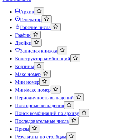
Архив
Генератор
Горячие числа
График
Двойки
Записная книжка
Конструктор комбинаций
Корзины
Макс номер
Мин номер
Мин/макс номер
Периодичность выпадений
Повторные выпадения
Поиск комбинаций по архиву
Последовательные числа
Призы
Результаты по столбцам