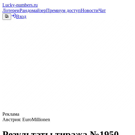
Lucky-numbers.ru
Лотереи
Рандомайзер
Премиум доступ
Новости
Чат
Вход
Реклама
Австрия: EuroMillionen
Результаты тиража №1950