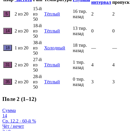
интервал
пропуск
15-й
16 тир.
2 из 20
из
Тёплый
2
2
5
назад
50
18-й
13 тир.
2 из 20
из
Тёплый
0
0
14
назад
50
38-й
18 тир.
1 из 20
из
Холодный
—
—
18
назад
50
27-й
1 тир.
2 из 20
из
Тёплый
4
4
31
назад
50
28-й
0 тир.
2 из 20
из
Тёплый
3
3
35
назад
50
Поле 2 (1–12)
Сумма
14
Ср. 12.2 · 60-й %
Чёт / нечет