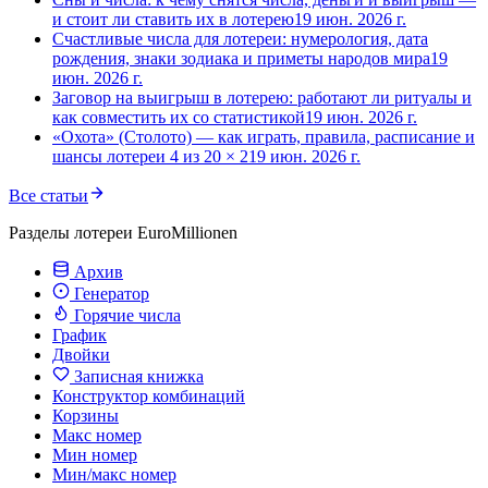
и стоит ли ставить их в лотерею
19 июн. 2026 г.
Счастливые числа для лотереи: нумерология, дата
рождения, знаки зодиака и приметы народов мира
19
июн. 2026 г.
Заговор на выигрыш в лотерею: работают ли ритуалы и
как совместить их со статистикой
19 июн. 2026 г.
«Охота» (Столото) — как играть, правила, расписание и
шансы лотереи 4 из 20 × 2
19 июн. 2026 г.
Все статьи
Разделы лотереи EuroMillionen
Архив
Генератор
Горячие числа
График
Двойки
Записная книжка
Конструктор комбинаций
Корзины
Макс номер
Мин номер
Мин/макс номер