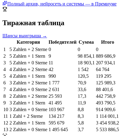
Полный архив, нейросеть и системы — в Премиуме
Тиражная таблица
Шансы выигрыша →
Категория
Победителей
Сумма
Итого
1
5 Zahlen + 2 Sterne
0
0
0
2
5 Zahlen + 1 Stern
9
98 854,1
889 686,9
3
5 Zahlen + 0 Sterne
11
18 903,1
207 934,1
4
4 Zahlen + 2 Sterne
42
1 542
64 764
5
4 Zahlen + 1 Stern
990
120,5
119 295
6
3 Zahlen + 2 Sterne
1 777
70,9
125 989,3
7
4 Zahlen + 0 Sterne
2 631
33,6
88 401,6
8
2 Zahlen + 2 Sterne
25 593
17,3
442 758,9
9
3 Zahlen + 1 Stern
41 495
11,9
493 790,5
10
3 Zahlen + 0 Sterne
103 967
8,8
914 909,6
11
1 Zahl + 2 Sterne
134 217
8,3
1 114 001,1
12
2 Zahlen + 1 Stern
595 679
5,8
3 454 938,2
13
2 Zahlen + 0 Sterne
1 495 645
3,7
5 533 886,5