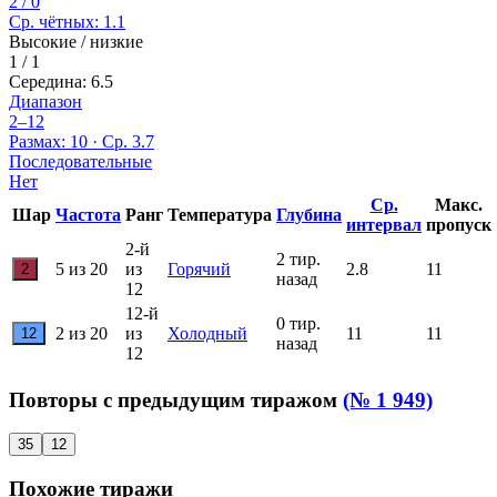
2 / 0
Ср. чётных: 1.1
Высокие / низкие
1 / 1
Середина: 6.5
Диапазон
2–12
Размах: 10 · Ср. 3.7
Последовательные
Нет
Ср.
Макс.
Шар
Частота
Ранг
Температура
Глубина
интервал
пропуск
2-й
2 тир.
5 из 20
из
Горячий
2.8
11
2
назад
12
12-й
0 тир.
2 из 20
из
Холодный
11
11
12
назад
12
Повторы с предыдущим тиражом
(№ 1 949)
35
12
Похожие тиражи