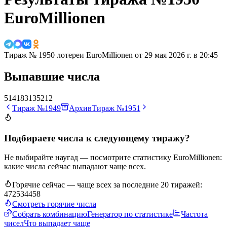
EuroMillionen
Тираж № 1950 лотереи EuroMillionen от
29 мая 2026 г. в 20:45
Выпавшие числа
5
14
18
31
35
2
12
Тираж №1949
Архив
Тираж №1951
Подбираете числа к следующему тиражу?
Не выбирайте наугад — посмотрите статистику EuroMillionen:
какие числа сейчас выпадают чаще всех.
Горячие сейчас — чаще всех за последние 20 тиражей:
47
25
34
45
8
Смотреть горячие числа
Собрать комбинацию
Генератор по статистике
Частота
чисел
Что выпадает чаще