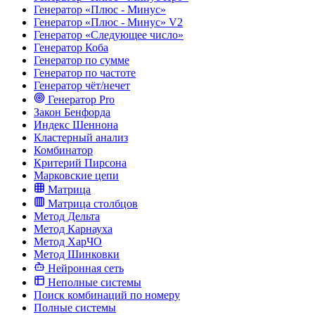
Генератор «Плюс - Минус»
Генератор «Плюс - Минус» V2
Генератор «Следующее число»
Генератор Коба
Генератор по сумме
Генератор по частоте
Генератор чёт/нечет
Генератор Pro
Закон Бенфорда
Индекс Шеннона
Кластерный анализ
Комбинатор
Критерий Пирсона
Марковские цепи
Матрица
Матрица столбцов
Метод Дельта
Метод Карнауха
Метод ХарЧО
Метод Шинковки
Нейронная сеть
Неполные системы
Поиск комбинаций по номеру
Полные системы