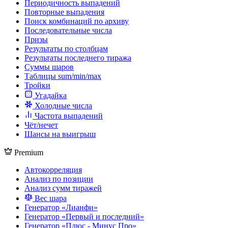
Периодичность выпадений
Повторные выпадения
Поиск комбинаций по архиву
Последовательные числа
Призы
Результаты по столбцам
Результаты последнего тиража
Суммы шаров
Таблицы sum/min/max
Тройки
Угадайка
Холодные числа
Частота выпадений
Чёт/нечет
Шансы на выигрыш
Premium
Автокорреляция
Анализ по позиции
Анализ сумм тиражей
Вес шара
Генератор «Лианфи»
Генератор «Первый и последний»
Генератор «Плюс - Минус Про»