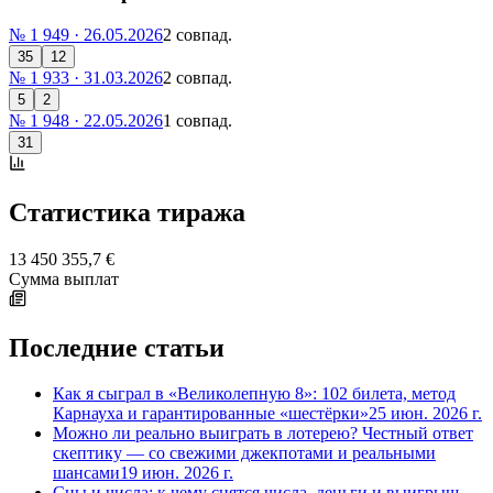
№ 1 949 ·
26.05.2026
2 совпад.
35
12
№ 1 933 ·
31.03.2026
2 совпад.
5
2
№ 1 948 ·
22.05.2026
1 совпад.
31
Статистика тиража
13 450 355,7 €
Сумма выплат
Последние статьи
Как я сыграл в «Великолепную 8»: 102 билета, метод
Карнауха и гарантированные «шестёрки»
25 июн. 2026 г.
Можно ли реально выиграть в лотерею? Честный ответ
скептику — со свежими джекпотами и реальными
шансами
19 июн. 2026 г.
Сны и числа: к чему снятся числа, деньги и выигрыш —